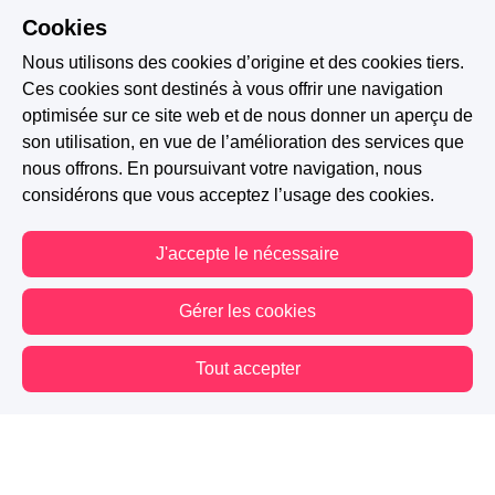
Cookies
Nous utilisons des cookies d’origine et des cookies tiers.
Ces cookies sont destinés à vous offrir une navigation
optimisée sur ce site web et de nous donner un aperçu de
son utilisation, en vue de l’amélioration des services que
HISTOIRE TERMINÉE
nous offrons. En poursuivant votre navigation, nous
Romance
Proximité forcée
Romance de Noël
considérons que vous acceptez l’usage des cookies.
New Adult
Premier amour
Seconde chance
J'accepte le nécessaire
Noël
Amour perdu
Souvenirs
Gérer les cookies
A PARTICIPÉ AU CONCOURS : NOËL SURPRISE
Tout accepter
3.3K
757
65
Vous êtes hors connexion. Certaines actions sont désactivées.