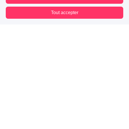
Tout accepter
Vous êtes hors connexion. Certaines actions sont désactivées.
Blog
Mes premiers pas
Contact
Mentions légales