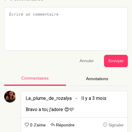
Annuler
Envoyer
Commentaires
Annotations
La_plume_de_rozalya
-
Il y a 3 mois
Bravo a toi, j'adore 😍🩷
0 J'aime
Répondre
Signaler