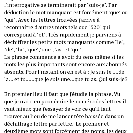
l'interrogative se terminerait par "suis-je". Par 
déduction le mot manquant est forcément "que" ou 
"qui". Avec les lettres trouvées j'arrive à 
reconnaître d'autres mots tels que "520" qui 
correspond à "et". Très rapidement je parviens à 
déchiffrer les petits mots manquants comme "le", 
"de", "la", "que","une", "as" et "qui". 
La phrase commence à avoir du sens même si les 
mots les plus importants sont encore aux abonnés 
absents. Pour l'instant on en est à : Je suis le ....de 
la... et tu......que je suis une...que tu as. Qui suis-je?
En premier lieu il faut que j'étudie la phrase. Vu 
que je n'ai rien pour écrire le numéro des lettres il 
vaut mieux que j'essayer de voir ce qu'il faut 
trouver au lieu de me lancer tête baissée dans un 
déchiffrage lettre par lettre.  Le premier et 
deuxième mots sont forcément des noms, les deux 