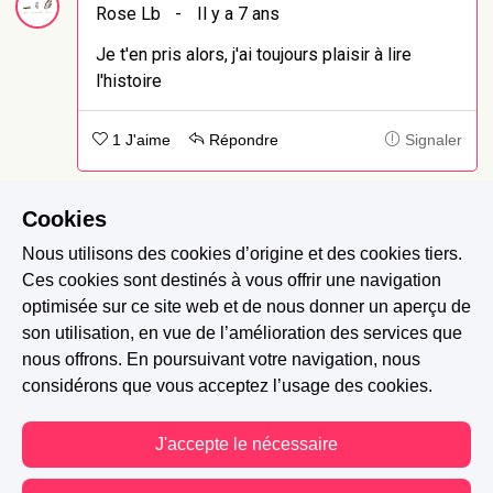
Rose Lb
-
Il y a 7 ans
Je t'en pris alors, j'ai toujours plaisir à lire
l'histoire
1 J'aime
Répondre
Signaler
Cookies
Kalehu
-
Il y a 7 ans
Nous utilisons des cookies d’origine et des cookies tiers.
Je suis ravie que l'histoire te plaise
Ces cookies sont destinés à vous offrir une navigation
toujours :D
optimisée sur ce site web et de nous donner un aperçu de
son utilisation, en vue de l’amélioration des services que
0 J'aime
Signaler
nous offrons. En poursuivant votre navigation, nous
considérons que vous acceptez l’usage des cookies.
Opi-Pro
-
Il y a 7 ans
J'accepte le nécessaire
+2 d'aide en cette dernière semaine de
concours :)