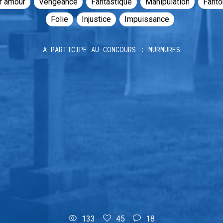
r amour
Vengeance
Fantastique
Manipulation
Fant
Folie
Injustice
Impuissance
A PARTICIPÉ AU CONCOURS : MURMURES
133
45
18