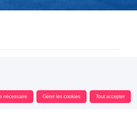
115
25
11
le nécessaire
Gérer les cookies
Tout accepter
18
20
7