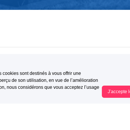
orges Brassens
s cookies sont destinés à vous offrir une
erçu de son utilisation, en vue de l’amélioration
tion, nous considérons que vous acceptez l’usage
 meurtrière
J'accepte 
Vous êtes hors connexion. Certaines actions sont désactivées.