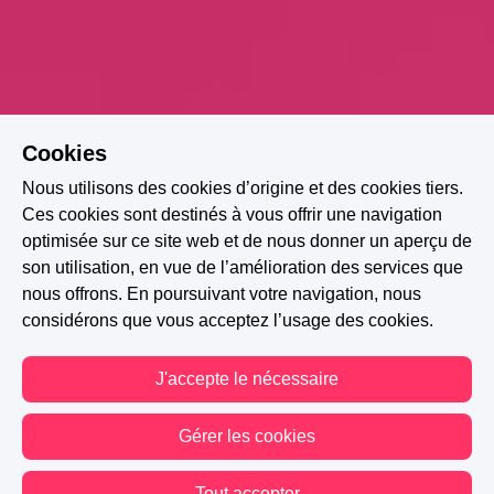
Cookies
Nous utilisons des cookies d’origine et des cookies tiers.
Ces cookies sont destinés à vous offrir une navigation
optimisée sur ce site web et de nous donner un aperçu de
son utilisation, en vue de l’amélioration des services que
Thriller
Secrets familiaux
Meurtre
nous offrons. En poursuivant votre navigation, nous
considérons que vous acceptez l’usage des cookies.
Passé douloureux
Suspense émotionnel
Intrigue
Peur
Psychopathe
J'accepte le nécessaire
A PARTICIPÉ AU CONCOURS : PRIX SERIEOUSLY DE LA
Gérer les cookies
RÉVÉLATION NEW ROMANCE
Tout accepter