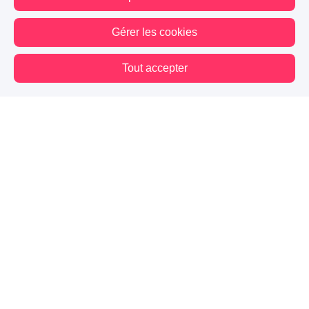
Gérer les cookies
A PARTICIPÉ AU CONCOURS : FAIS-MOI FONDRE
Tout accepter
112
41
13
Vous êtes hors connexion. Certaines actions sont désactivées.
Suivre
01
Ella
74
21
10