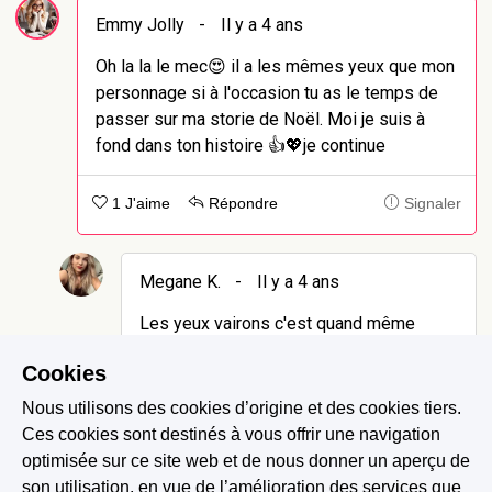
Emmy Jolly
-
Il y a 4 ans
Oh la la le mec😍 il a les mêmes yeux que mon
personnage si à l'occasion tu as le temps de
passer sur ma storie de Noël. Moi je suis à
fond dans ton histoire 👍💖je continue
1 J'aime
Répondre
Signaler
Megane K.
-
Il y a 4 ans
Les yeux vairons c'est quand même
quelque chose ! Ah oui je passe cette
Cookies
semaine alors !
Nous utilisons des cookies d’origine et des cookies tiers.
Ces cookies sont destinés à vous offrir une navigation
0 J'aime
Signaler
optimisée sur ce site web et de nous donner un aperçu de
son utilisation, en vue de l’amélioration des services que