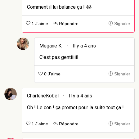
Comment il lui balance ça ! 😂
1 J'aime
Répondre
Signaler
Megane K.
-
Il y a 4 ans
C'est pas gentiiiiil
0 J'aime
Signaler
CharleneKobel
-
Il y a 4 ans
Oh ! Le con ! ça promet pour la suite tout ça !
1 J'aime
Répondre
Signaler