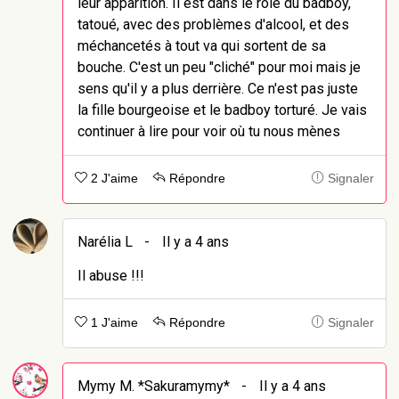
leur apparition. Il est dans le rôle du badboy,
tatoué, avec des problèmes d'alcool, et des
méchancetés à tout va qui sortent de sa
bouche. C'est un peu "cliché" pour moi mais je
sens qu'il y a plus derrière. Ce n'est pas juste
la fille bourgeoise et le badboy torturé. Je vais
continuer à lire pour voir où tu nous mènes
2 J'aime
Répondre
Signaler
Narélia L
-
Il y a 4 ans
Il abuse !!!
1 J'aime
Répondre
Signaler
Mymy M. *Sakuramymy*
-
Il y a 4 ans