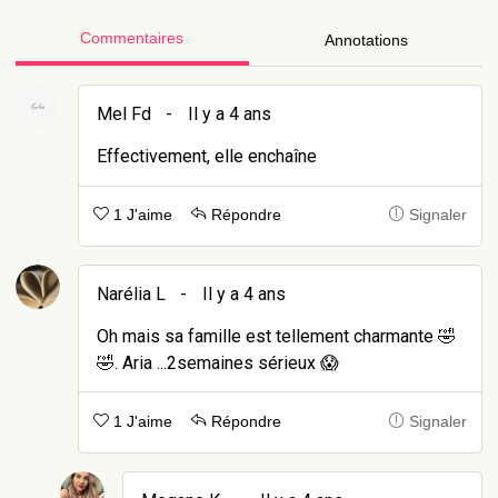
Commentaires
Annotations
Mel Fd
-
Il y a 4 ans
Effectivement, elle enchaîne
1 J'aime
Répondre
Signaler
Narélia L
-
Il y a 4 ans
Oh mais sa famille est tellement charmante 🤣
🤣. Aria ...2semaines sérieux 😱
1 J'aime
Répondre
Signaler