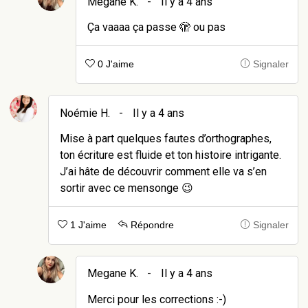
Megane K.
-
Il y a 4 ans
Ça vaaaa ça passe 🫣 ou pas
0 J'aime
Signaler
Noémie H.
-
Il y a 4 ans
Mise à part quelques fautes d’orthographes,
ton écriture est fluide et ton histoire intrigante.
J’ai hâte de découvrir comment elle va s’en
sortir avec ce mensonge 😉
1 J'aime
Répondre
Signaler
Megane K.
-
Il y a 4 ans
Merci pour les corrections :-)