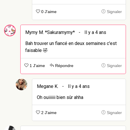
0 J'aime
Signaler
Mymy M. *Sakuramymy*
-
Il y a 4 ans
Bah trouver un fiancé en deux semaines c'est
faisable 🤣
1 J'aime
Répondre
Signaler
Megane K.
-
Il y a 4 ans
Oh ouiiiiii bien sûr ahha
2 J'aime
Signaler