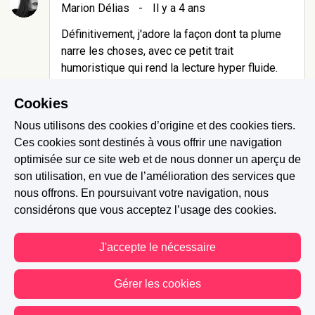
Marion Délias
-
Il y a 4 ans
Définitivement, j'adore la façon dont ta plume
narre les choses, avec ce petit trait
humoristique qui rend la lecture hyper fluide.
Bon, par contre j'ai peur pour Aria. Elle s'est
mise dans un sacré bourbier 😭 Trop trop hâte
Cookies
de voir comment elle va se dépatouiller de ça
Nous utilisons des cookies d’origine et des cookies tiers.
😎
Ces cookies sont destinés à vous offrir une navigation
optimisée sur ce site web et de nous donner un aperçu de
1 J'aime
Répondre
Signaler
son utilisation, en vue de l’amélioration des services que
nous offrons. En poursuivant votre navigation, nous
considérons que vous acceptez l’usage des cookies.
Megane K.
-
Il y a 4 ans
J'accepte le nécessaire
Même elle, elle a peur je crois ahah
Gérer les cookies
0 J'aime
Signaler