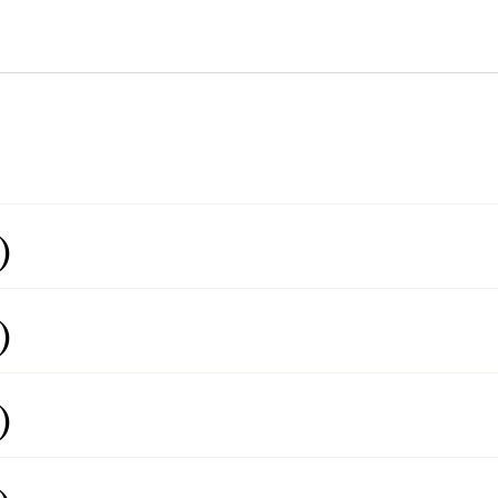
)
)
)