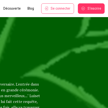
Découverte
Blog
Se connecter
S'inscrire
versaire. L'entrée dans
e en grande cérémonie.
s merveilleux..." Luiset
ui fait cette requête,
fois, elle va traverser