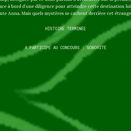
lace à bord d'une diligence pour atteindre cette destination 
ante Anna. Mais quels mystères se cachent derrière cet étrange
HISTOIRE TERMINÉE
A PARTICIPÉ AU CONCOURS : SORORITÉ