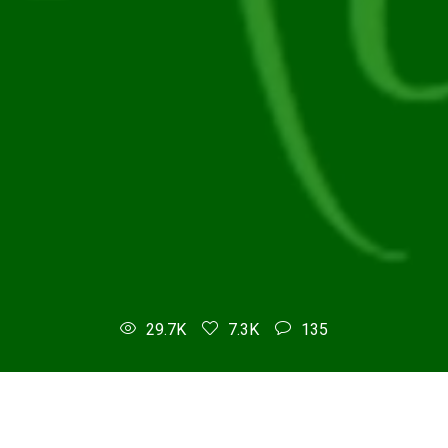
29.7K
7.3K
135