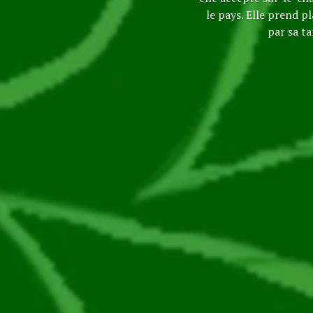
le pays. Elle prend p
par sa t