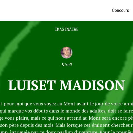
Concours
IMAGINAIRE
Kirell
LUISET MADISON
tant pour moi que vous soyez au Mont avant le jour de votre anni
 qui marque vos débuts dans le monde des adultes, doit se fair
age vous plaira, mais ce qui nous attend au Mont sera encore plu
son père depuis des mois. Mais lorsque cet éminent chercheur l
amp, intriguée par ce doux parfum d'aventure. Pour la première 