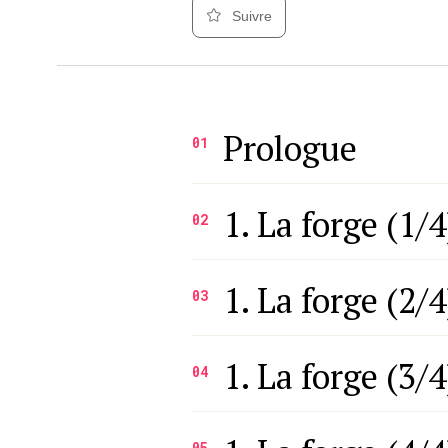
Suivre
Prologue
01
1. La forge (1/4
02
1. La forge (2/4
03
1. La forge (3/4
04
05