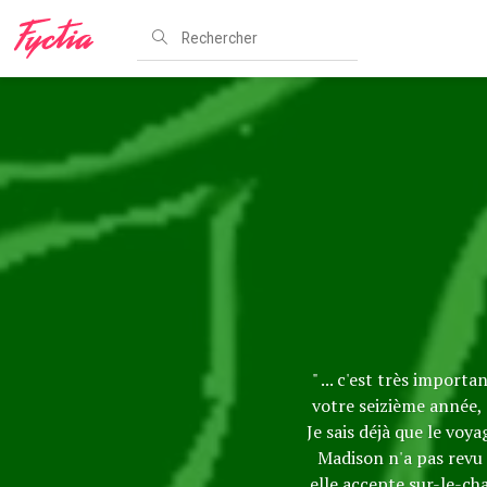
" ... c'est très impor
votre seizième année,
Je sais déjà que le voy
Madison n'a pas revu 
elle accepte sur-le-ch