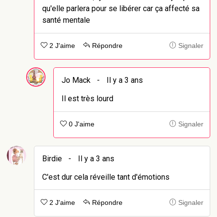
qu'elle parlera pour se libérer car ça affecté sa
santé mentale
2 J'aime
Répondre
Signaler
Jo Mack
-
Il y a 3 ans
Il est très lourd
0 J'aime
Signaler
Birdie
-
Il y a 3 ans
C'est dur cela réveille tant d'émotions
2 J'aime
Répondre
Signaler