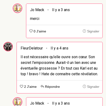
Jo Mack
-
Il y a 3 ans
merci
0 J'aime
Signaler
FleurDelatour
-
Il y a 4 ans
Il est nécessaire qu'elle ouvre son cœur. Son
secret l'empoisonne. Aurait-il un lien avec une
éventuelle grossesse ? En tout cas Karl est au
top ! bravo ! Hate de connaitre cette révélation.
2 J'aime
Répondre
Signaler
Jo Mack
-
Il y a 3 ans