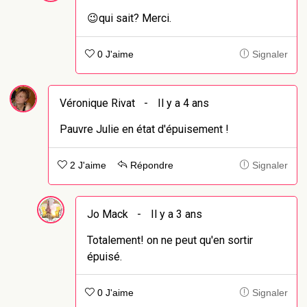
😉qui sait? Merci.
0 J'aime
Signaler
Véronique Rivat
-
Il y a 4 ans
Pauvre Julie en état d'épuisement !
2 J'aime
Répondre
Signaler
Jo Mack
-
Il y a 3 ans
Totalement! on ne peut qu'en sortir
épuisé.
0 J'aime
Signaler