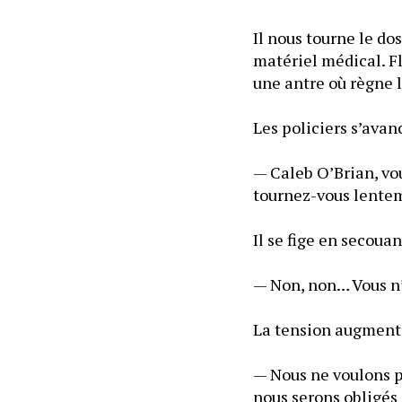
Il nous tourne le do
matériel médical. Fl
— Caleb O’Brian, vou
tournez-vous lente
— Non, non… Vous n’a
La tension augmente 
— Nous ne voulons pa
nous serons obligés 