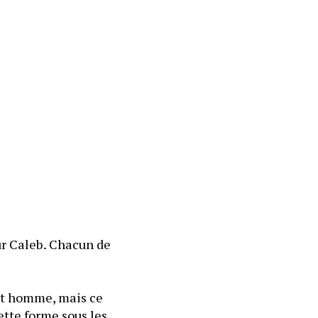
ur Caleb. Chacun de 
et homme, mais ce 
tte forme sous les 