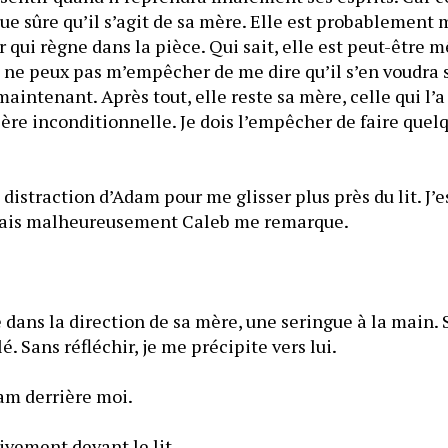
ue sûre qu’il s’agit de sa mère. Elle est probablement 
r qui règne dans la pièce. Qui sait, elle est peut-être 
e ne peux pas m’empêcher de me dire qu’il s’en voudra si
aintenant. Après tout, elle reste sa mère, celle qui l’a
ère inconditionnelle. Je dois l’empêcher de faire quelq
a distraction d’Adam pour me glisser plus près du lit. J’es
discrète possible, mais malheureusement Caleb me remarque. 
e dans la direction de sa mère, une seringue à la main. 
désespéré, incontrôlé. Sans réfléchir, je me précipite vers lui. 
am derrière moi.
Je me place instinctivement devant le lit. 