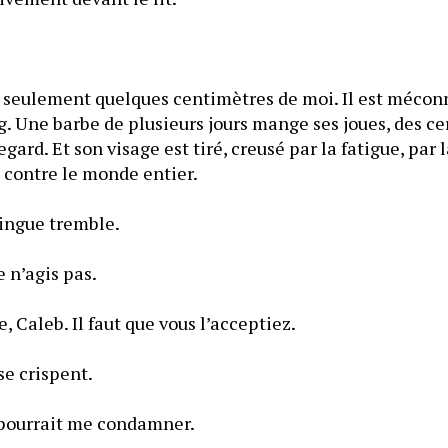
à seulement quelques centimètres de moi. Il est méconn
g. Une barbe de plusieurs jours mange ses joues, des ce
ard. Et son visage est tiré, creusé par la fatigue, par la
l contre le monde entier.
ringue tremble.
e n’agis pas.
— Elle est déjà morte, Caleb. Il faut que vous l’acceptiez. 
 se crispent.
Un pas de plus et il pourrait me condamner. 