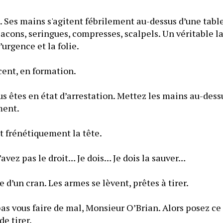
s. Ses mains s'agitent fébrilement au-dessus d’une tab
acons, seringues, compresses, scalpels. Un véritable l
une antre où règne l’urgence et la folie. 
Les policiers s’avancent, en formation. 
s êtes en état d’arrestation. Mettez les mains au-dessus
ment.
Il se fige en secouant frénétiquement la tête. 
vez pas le droit… Je dois… Je dois la sauver…
d’un cran. Les armes se lèvent, prêtes à tirer.
s vous faire de mal, Monsieur O’Brian. Alors posez ce 
de tirer.