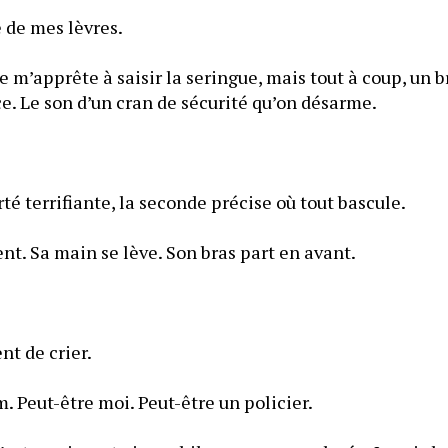
Un soupir s’échappe de mes lèvres. 
e m’apprête à saisir la seringue, mais tout à coup, un b
ce. Le son d’un cran de sécurité qu’on désarme.
rté terrifiante, la seconde précise où tout bascule.
ent. Sa main se lève. Son bras part en avant.
Je ne sais pas qui vient de crier. 
C’est peut-être Adam. Peut-être moi. Peut-être un policier. 