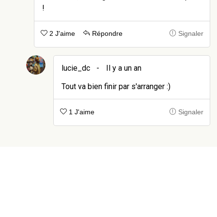
!
2 J'aime
Répondre
Signaler
lucie_dc
-
Il y a un an
Tout va bien finir par s'arranger :)
1 J'aime
Signaler