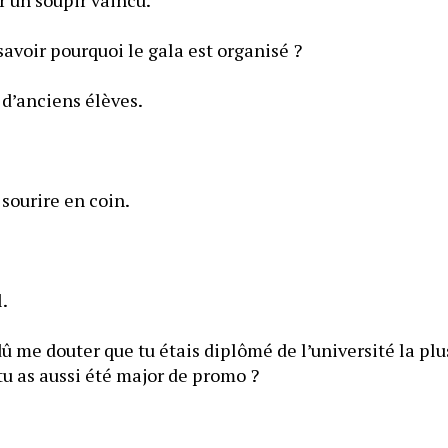
— Je peux au moins savoir pourquoi le gala est organisé ? 
 d’anciens élèves.
 sourire en coin.
l.
dû me douter que tu étais diplômé de l’université la plus
Laisse moi deviner, tu as aussi été major de promo ? 