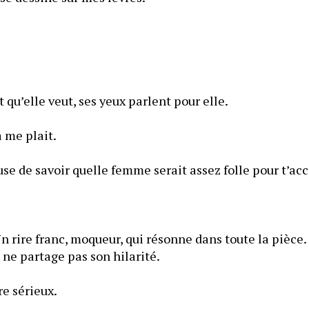
Elle peut nier autant qu’elle veut, ses yeux parlent pour elle. 
Et je dois dire que ça me plait. 
euse de savoir quelle femme serait assez folle pour t’a
Un rire franc, moqueur, qui résonne dans toute la pièce. 
net en voyant que je ne partage pas son hilarité. 
— Tu ne peux pas être sérieux. 