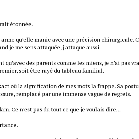
rait étonnée.
 arme qu’elle manie avec une précision chirurgicale. C
uand je me sens attaquée, j'attaque aussi.
 qu’avec des parents comme les miens, je n’ai pas vrai
C’était soit être le premier, soit être rayé du tableau familial. 
act où la signification de mes mots la frappe. Sa posture
masque railleur se fissure, remplacé par une immense vague de regrets. 
— Je suis désolée, Adam. Ce n’est pas du tout ce que je voulais dire… 
— Ça n’a pas d’importance. 