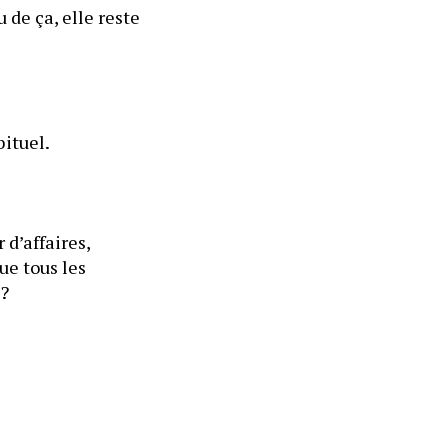
 de ça, elle reste 
bituel.
d’affaires, 
e tous les 
 ?