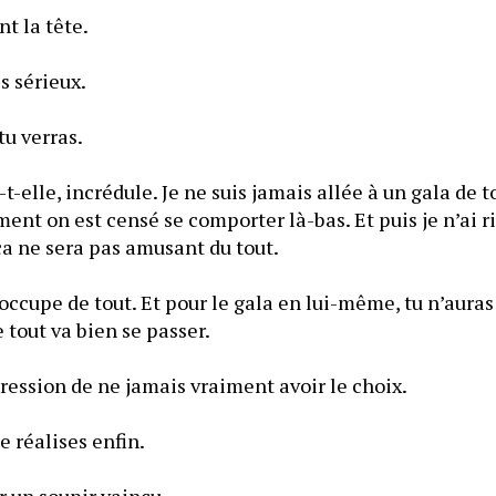
Je penche légèrement la tête. 
s sérieux.
— Ce sera amusant, tu verras. 
-elle, incrédule. Je ne suis jamais allée à un gala de to
t on est censé se comporter là-bas. Et puis je n’ai ri
vais me ridiculiser, ça ne sera pas amusant du tout. 
’occupe de tout. Et pour le gala en lui-même, tu n’auras 
côtés. Je t’assure que tout va bien se passer. 
mpression de ne jamais vraiment avoir le choix.
— C’est bien que tu le réalises enfin. 
er un soupir vaincu.