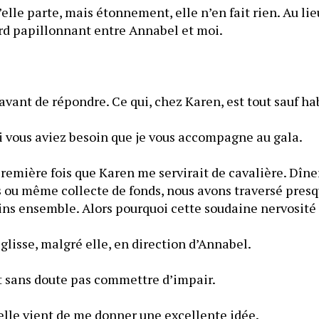
elle parte, mais étonnement, elle n’en fait rien. Au lieu
plantée là, son regard papillonnant entre Annabel et moi. 
avant de répondre. Ce qui, chez Karen, est tout sauf ha
si vous aviez besoin que je vous accompagne au gala.
première fois que Karen me servirait de cavalière. Dîner 
s ou même collecte de fonds, nous avons traversé presqu
s ensemble. Alors pourquoi cette soudaine nervosité
Je suis son regard. Il glisse, malgré elle, en direction d’Annabel. 
Je vois… Elle ne veut sans doute pas commettre d’impair. 
Mais sans le savoir, elle vient de me donner une excellente idée. 