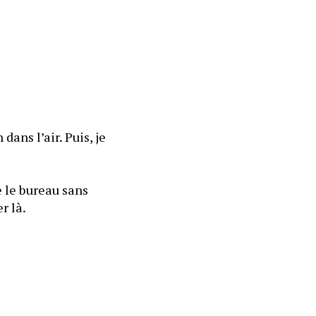
ans l’air. Puis, je 
 le bureau sans 
poser plus de question. Annabel, cependant, ne semble pas vouloir en rester là. 