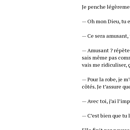
— Oh mon Dieu, tu e
— Amusant ? répète-t
sais même pas commen
— Pour la robe, je m
— Avec toi, j’ai l’i
Elle finit par pouss