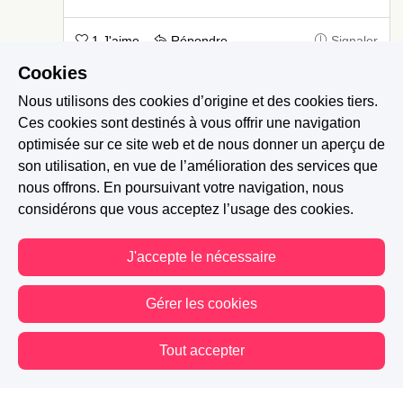
1 J'aime
Répondre
Signaler
Cookies
Nous utilisons des cookies d’origine et des cookies tiers.
Nina2711
-
Il y a 9 mois
Ces cookies sont destinés à vous offrir une navigation
L’avenir nous le dira 🙏🏻🥰
optimisée sur ce site web et de nous donner un aperçu de
son utilisation, en vue de l’amélioration des services que
nous offrons. En poursuivant votre navigation, nous
0 J'aime
Signaler
considérons que vous acceptez l’usage des cookies.
J'accepte le nécessaire
Gérer les cookies
Tout accepter