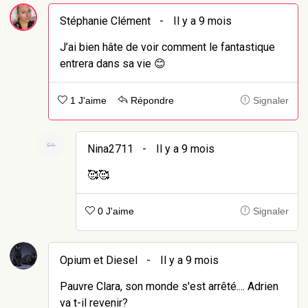
Stéphanie Clément
-
Il y a 9 mois
J’ai bien hâte de voir comment le fantastique
entrera dans sa vie 😊
1 J'aime
Répondre
Signaler
Nina2711
-
Il y a 9 mois
🥰🥰
0 J'aime
Signaler
Opium et Diesel
-
Il y a 9 mois
Pauvre Clara, son monde s'est arrêté.... Adrien
va t-il revenir?