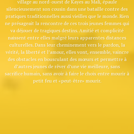
village au nord-ouest de Kayes au Mali, épaule
silencieusement son cousin dans une bataille contre des
pratiques traditionnelles aussi vieilles que le monde. Rien
ne présageait la rencontre de ces trois jeunes femmes qui
va déjouer de tragiques destins. Amitié et complicité
naissent entre elles malgré leurs apparentes distances
culturelles. Dans leur cheminement vers le pardon, la
vérité, la liberté et l’amour, elles vont, ensemble, vaincre
des obstacles en bousculant des mœurs et permettre à
d’autres jeunes de rêver d’une vie meilleure, sans
sacrifice humain, sans avoir à faire le choix entre mourir à
petit feu et «peut-être» mourir.