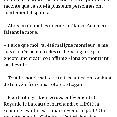
raconte que ce soir-là plusieurs personnes ont 
subitement disparus…
–	Alors pourquoi t’es encore là ? lance Adam en 
faisant la moue. 
–	Parce que moi j’ai été maligne monsieur, je me 
suis cachée au creux des rochers, regarde j’ai 
encore une cicatrice ! affirme Fiona en montrant 
sa cheville. 
–	Tout le monde sait que tu t’es fait ça en tombant 
de ton vélo à dix ans, rétorque Logan. 
–	Pourtant il y a bien eu des enlèvements ! 
Regarde le bateau de marchandise affrété la 
semaine avant n’est jamais revenu au port ! On 
raconte que « La Chimère » l’a tiré dans les 