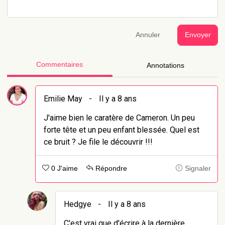
Annuler
Envoyer
Commentaires
Annotations
Emilie May
-
Il y a 8 ans
J'aime bien le caratère de Cameron. Un peu
forte tête et un peu enfant blessée. Quel est
ce bruit ? Je file le découvrir !!!
0 J'aime
Répondre
Signaler
Hedgye
-
Il y a 8 ans
C'est vrai que d'écrire à la dernière