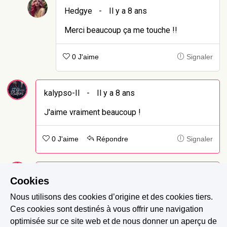
Hedgye
-
Il y a 8 ans
Merci beaucoup ça me touche !!
0 J'aime
Signaler
kalypso-II
-
Il y a 8 ans
J'aime vraiment beaucoup !
0 J'aime
Répondre
Signaler
kalypso-II
-
Il y a 8 ans
Cookies
Et mon message ne s'est pas affiché en entier.
Nous utilisons des cookies d’origine et des cookies tiers.
Je disais que je ne trouvais pas ses manières
Ces cookies sont destinés à vous offrir une navigation
de petite fille orpheline de père, comme elle
optimisée sur ce site web et de nous donner un aperçu de