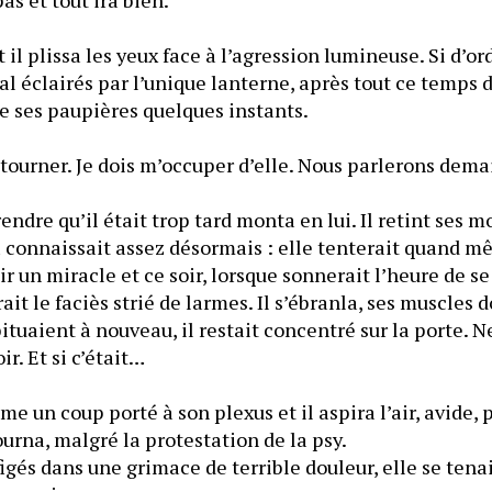
 il plissa les yeux face à l’agression lumineuse. Si d’ord
al éclairés par l’unique lanterne, après tout ce temps 
re ses paupières quelques instants.
tourner. Je dois m’occuper d’elle. Nous parlerons dema
ndre qu’il était trop tard monta en lui. Il retint ses mo
 la connaissait assez désormais : elle tenterait quand mê
r un miracle et ce soir, lorsque sonnerait l’heure de se 
ait le faciès strié de larmes. Il s’ébranla, ses muscles 
tuaient à nouveau, il restait concentré sur la porte. Ne
r. Et si c’était…
 un coup porté à son plexus et il aspira l’air, avide, 
ourna, malgré la protestation de la psy.
 figés dans une grimace de terrible douleur, elle se ten