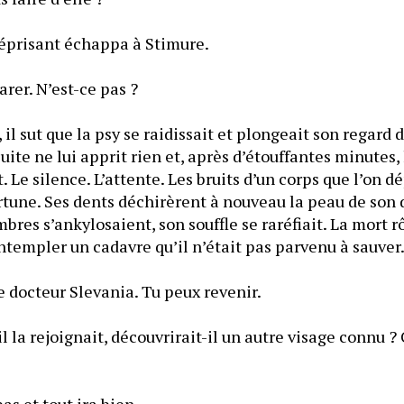
prisant échappa à Stimure.
arer. N’est-ce pas ?
il sut que la psy se raidissait et plongeait son regard d
ite ne lui apprit rien et, après d’étouffantes minutes, 
. Le silence. L’attente. Les bruits d’un corps que l’on dé
tune. Ses dents déchirèrent à nouveau la peau de son doi
bres s’ankylosaient, son souffle se raréfiait. La mort r
ntempler un cadavre qu’il n’était pas parvenu à sauver
 docteur Slevania. Tu peux revenir.
il la rejoignait, découvrirait-il un autre visage connu
as et tout ira bien.