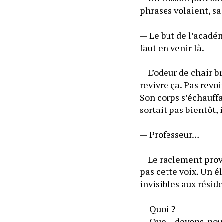
phrases volaient, sa 
— Le but de l’académi
faut en venir là.
	L’odeur de chair br
revivre ça. Pas revo
sortait pas bientôt, i
— Professeur…
	Le raclement proven
pas cette voix. Un é
invisibles aux résid
— Quoi ?
— Que… devons-nous 