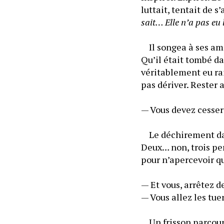
luttait, tentait de s
sait… Elle n’a pas eu
	Il songea à ses amis
Qu’il était tombé da
véritablement eu rais
pas dériver. Rester a
— Vous devez cesser 
	Le déchirement dans
Deux… non, trois per
pour n’apercevoir qu
— Et vous, arrêtez d
— Vous allez les tue
	Un frisson parcouru