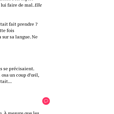
lui faire de mal. 
Elle 
ait fait prendre ? 
e fois 
 sur sa langue. Ne 
 se précisaient. 
osa un coup d’œil, 
était…
e. À mesure que les 