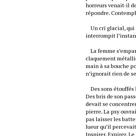
horreurs venait-il d
répondre. Contempler
	Un cri glacial, qui
interrompit l’instan
	La femme s’empara 
claquement métalliqu
main à sa bouche pour
n’ignorait rien de se
	Des sons étouffés l
Des bris de son pass
devait se concentrer.
pierre. La psy ouvra
pas laisser les batt
lueur qu’il percevai
Inspirer. Expirer. Le