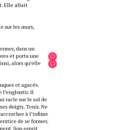
Elle allait 
 sur les murs, 
ermer, dans un 
res et porta une 
si, alors qu’elle 
uques et agacés. 
’engloutir. Il 
 racle sur le sol de 
es doigts. Tenir. Ne 
accrocher à l’infime 
rstice de se former. 
ment. Son esprit 