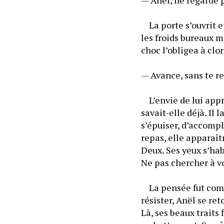
	La porte s’ouvrit et
les froids bureaux m
choc l’obligea à clo
— Avance, sans te re
	L’envie de lui appre
savait-elle déjà. Il
s’épuiser, d’accompli
repas, elle apparaîtr
Deux. Ses yeux s’habi
Ne pas chercher à voi
	La pensée fut comme
résister, Anël se ret
Là, ses beaux traits