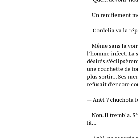
	Un reniflement mé
— Cordelia va la rép
	Même sans la voir, 
l’homme infect. La su
désirés s’éclipsèrent
une couchette de for
plus sortir… Ses mem
refusait d’encore co
— Anël ? chuchota le
	Non. Il trembla. S’
là…
— Anël, ne regarde p