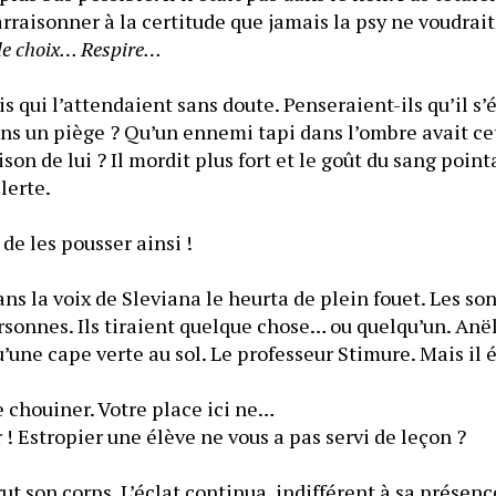
’arraisonner à la certitude que jamais la psy ne voudrait 
 le choix… Respire…
 qui l’attendaient sans doute. Penseraient-ils qu’il s’ét
ns un piège ? Qu’un ennemi tapi dans l’ombre avait cett
on de lui ? Il mordit plus fort et le goût du sang pointa
lerte.
de les pousser ainsi !
 la voix de Sleviana le heurta de plein fouet. Les sons
sonnes. Ils tiraient quelque chose… ou quelqu’un. Anël 
’une cape verte au sol. Le professeur Stimure. Mais il 
e chouiner. Votre place ici ne…
r ! Estropier une élève ne vous a pas servi de leçon ?
t son corps. L’éclat continua, indifférent à sa présenc