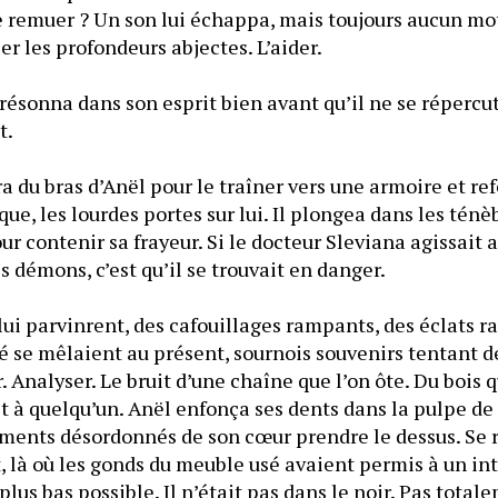
e remuer ? Un son lui échappa, mais toujours aucun mot. 
 les profondeurs abjectes. L’aider.
 résonna dans son esprit bien avant qu’il ne se répercute
t.
du bras d’Anël pour le traîner vers une armoire et ref
e, les lourdes portes sur lui. Il plongea dans les ténèb
 contenir sa frayeur. Si le docteur Sleviana agissait ain
s démons, c’est qu’il se trouvait en danger.
ui parvinrent, des cafouillages rampants, des éclats ra
é se mêlaient au présent, sournois souvenirs tentant de l
 Analyser. Le bruit d’une chaîne que l’on ôte. Du bois qui
it à quelqu’un. Anël enfonça ses dents dans la pulpe de s
ements désordonnés de son cœur prendre le dessus. Se r
t, là où les gonds du meuble usé avaient permis à un inte
 plus bas possible. Il n’était pas dans le noir. Pas totale