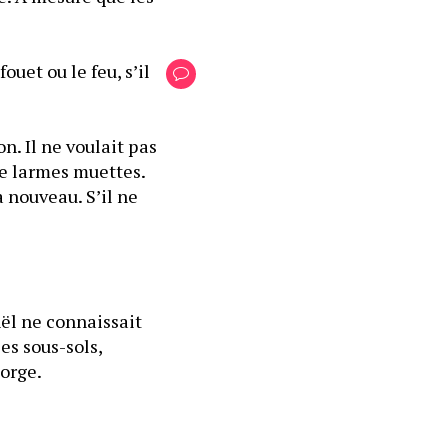
uet ou le feu, s’il 
. Il ne voulait pas 
de larmes muettes. 
Son corps s’échauffait. L’impression de se consumer avec lui l’envahissait à nouveau. S’il ne 
ël ne connaissait 
s sous-sols, 
gorge.