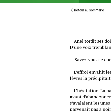
Retour au sommaire
	Anël tordit ses doi
D’une voix tremblant
— Savez-vous ce que
	L’effroi envahit les
lèvres la précipitai
	L’hésitation. La pa
avant d’abandonner l
s’avalaient les unes 
parvenait pas à poin