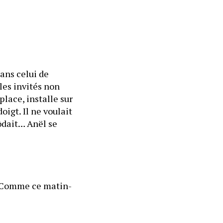
ans celui de 
les invités non 
place, installe sur 
gt. Il ne voulait 
ôdait… Anël se 
.
 ? Comme ce matin-