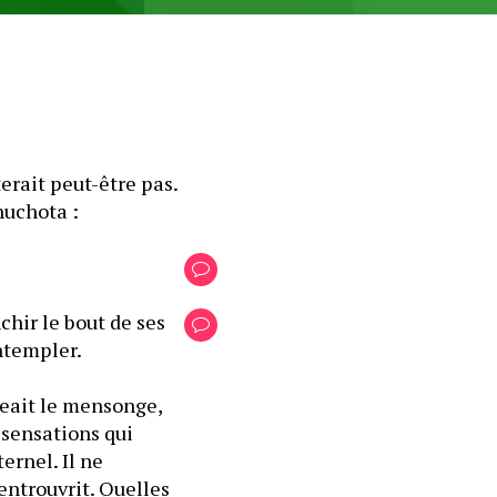
erait peut-être pas. 
huchota :
hir le bout de ses 
ontempler.
eait le mensonge, 
 sensations qui 
rnel. Il ne 
ntrouvrit. Quelles 