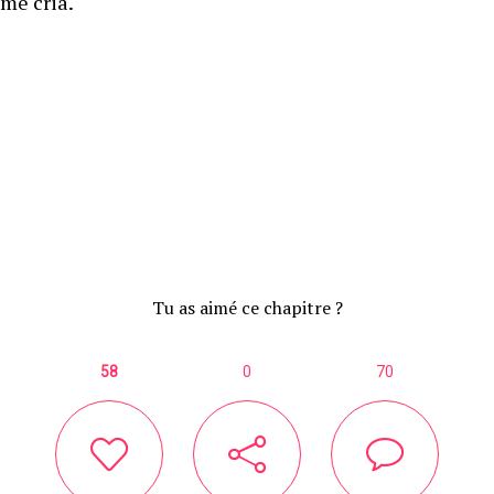
me cria.
Tu as aimé ce chapitre ?
58
0
70