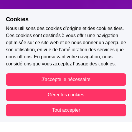
Cookies
Nous utilisons des cookies d’origine et des cookies tiers.
Ces cookies sont destinés à vous offrir une navigation
optimisée sur ce site web et de nous donner un aperçu de
son utilisation, en vue de l’amélioration des services que
nous offrons. En poursuivant votre navigation, nous
Slow Burn
Spooky Romance
Malédiction
considérons que vous acceptez l’usage des cookies.
Loup-garou
Rédemption
Mythes & Légendes
J'accepte le nécessaire
Sacrifice
Mer
Ankou
Bisclavret
Gérer les cookies
A PARTICIPÉ AU CONCOURS : UNE ROMANCE OU UN SORT
Tout accepter
4.9K
1.2K
102
Vous êtes hors connexion. Certaines actions sont désactivées.