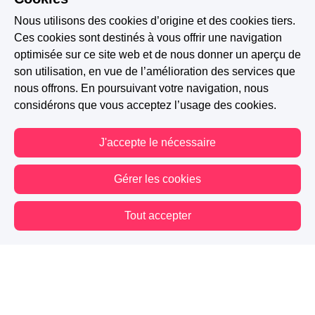
Nous utilisons des cookies d’origine et des cookies tiers.
Ces cookies sont destinés à vous offrir une navigation
optimisée sur ce site web et de nous donner un aperçu de
son utilisation, en vue de l’amélioration des services que
nous offrons. En poursuivant votre navigation, nous
considérons que vous acceptez l’usage des cookies.
J'accepte le nécessaire
A PARTICIPÉ AU CONCOURS : PRIX STARDUST DE
Gérer les cookies
L'IMAGINAIRE
Tout accepter
74.0K
4.9K
160
Vous êtes hors connexion. Certaines actions sont désactivées.