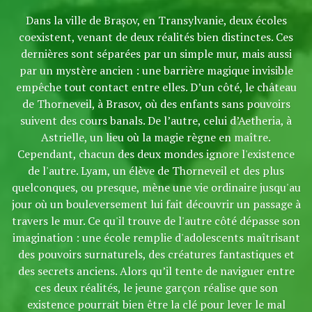
Dans la ville de Brașov, en Transylvanie, deux écoles
coexistent, venant de deux réalités bien distinctes. Ces
dernières sont séparées par un simple mur, mais aussi
par un mystère ancien : une barrière magique invisible
empêche tout contact entre elles. D’un côté, le château
de Thorneveil, à Brasov, où des enfants sans pouvoirs
suivent des cours banals. De l’autre, celui d’Aetheria, à
Astrielle, un lieu où la magie règne en maître.
Cependant, chacun des deux mondes ignore l'existence
de l'autre. Lyam, un élève de Thorneveil et des plus
quelconques, ou presque, mène une vie ordinaire jusqu'au
jour où un bouleversement lui fait découvrir un passage à
travers le mur. Ce qu'il trouve de l'autre côté dépasse son
imagination : une école remplie d'adolescents maîtrisant
des pouvoirs surnaturels, des créatures fantastiques et
des secrets anciens. Alors qu’il tente de naviguer entre
ces deux réalités, le jeune garçon réalise que son
existence pourrait bien être la clé pour lever le mal