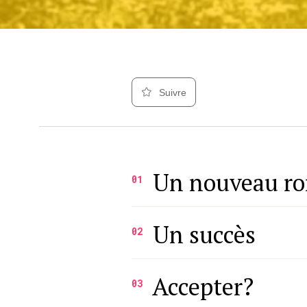
Suivre
Un nouveau r
01
Un succès
02
Accepter?
03