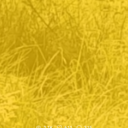
2.1K
611
315