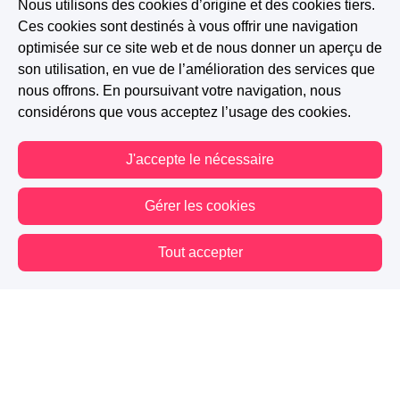
Nous utilisons des cookies d’origine et des cookies tiers.
Ces cookies sont destinés à vous offrir une navigation
HISTOIRE TERMINÉE
optimisée sur ce site web et de nous donner un aperçu de
son utilisation, en vue de l’amélioration des services que
Premier amour
Traumatismes
Green Romance
nous offrons. En poursuivant votre navigation, nous
Grand amour
Amitié féminine
Amour perdu
considérons que vous acceptez l’usage des cookies.
Dépression
Rencontre du destin
Nouvelle amitié
J'accepte le nécessaire
Écrivain
Gérer les cookies
A PARTICIPÉ AU CONCOURS : SORORITÉ
Tout accepter
1.4K
381
14
Vous êtes hors connexion. Certaines actions sont désactivées.
Suivre