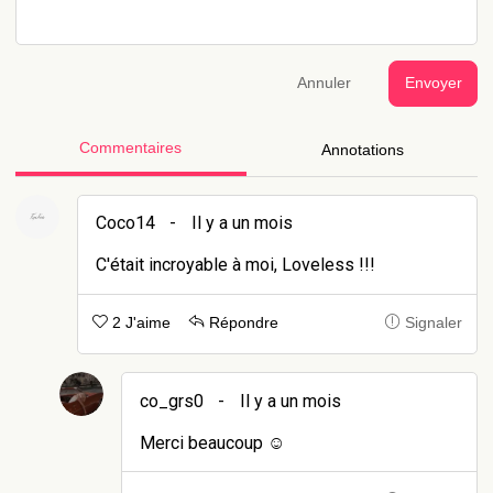
Annuler
Envoyer
Commentaires
Annotations
Coco14
-
Il y a un mois
C'était incroyable à moi, Loveless !!!
2 J'aime
Répondre
Signaler
co_grs0
-
Il y a un mois
Merci beaucoup ☺️