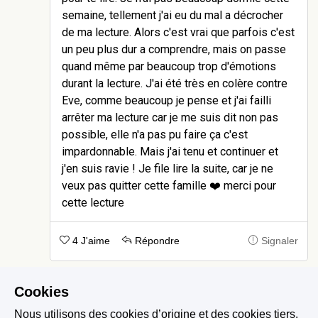
semaine, tellement j'ai eu du mal a décrocher
de ma lecture. Alors c'est vrai que parfois c'est
un peu plus dur a comprendre, mais on passe
quand même par beaucoup trop d'émotions
durant la lecture. J'ai été très en colère contre
Eve, comme beaucoup je pense et j'ai failli
arrêter ma lecture car je me suis dit non pas
possible, elle n'a pas pu faire ça c'est
impardonnable. Mais j'ai tenu et continuer et
j'en suis ravie ! Je file lire la suite, car je ne
veux pas quitter cette famille ❤️ merci pour
cette lecture
4 J'aime
Répondre
Signaler
Cookies
Laure10
-
Il y a 3 mois
Nous utilisons des cookies d’origine et des cookies tiers.
J'ai beaucoup aimé les persos de l'histoire, ils