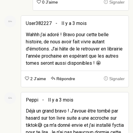
0 J'aime
Signaler
User382227
-
Il y a 3 mois
Wahhh j’ai adoré ! Bravo pour cette belle
histoire, de nous avoir fait vivre autant
d’émotions. J’ai hâte de le retrouver en librairie
l’année prochaine en espérant que les autres
tomes seront aussi disponibles ! 🤩
2 J'aime
Répondre
Signaler
Peppi
-
Il y a 3 mois
Déjà un grand bravo ! J'avoue être tombé par
hasard sur ton livre suite a une accroche sur
tiktok😅 ça m'a donné envie et j'ai installé fyctia
pour te lire. Je n'ai pas beaucoup dormie cette