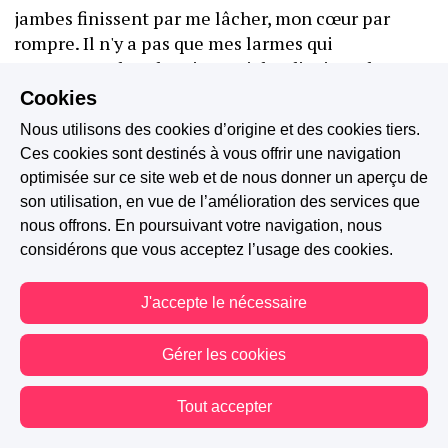
jambes finissent par me lâcher, mon cœur par 
rompre. Il n'y a pas que mes larmes qui 
rencontrent le sol mais aussi des dizaines d'autres 
appartenant à des gens qui ne le connaissaient 
Cookies
même pas.
Nous utilisons des cookies d’origine et des cookies tiers.
Ces cookies sont destinés à vous offrir une navigation
Causé la mort d'une personne est une chose, 
optimisée sur ce site web et de nous donner un aperçu de
craché dessus en est une autre.
son utilisation, en vue de l’amélioration des services que
nous offrons. En poursuivant votre navigation, nous
J'aurai aimé connaître cette vidéo avant, comme 
considérons que vous acceptez l’usage des cookies.
ne jamais l'avoir vue. J'ai eu espoir, pendant si 
longtemps, que mon frère soit parti en paix. Je 
J'accepte le nécessaire
m'aperçois, à présent, qu'il nous a quittés dans 
d'atroces souffrances et que j'aurai pu, toutes les 
Gérer les cookies
éviter.
Tout accepter
— Tu aimes mon cadeau ? résonne une voix. Ton 
frère a adoré.