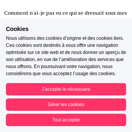
Comment n'ai-je pas vu ce qui se dressait sous mes 
yeux ?
Cookies
— Je ne me voyais pas dans un autre lit que le 
Nous utilisons des cookies d’origine et des cookies tiers.
tien...
Ces cookies sont destinés à vous offrir une navigation
optimisée sur ce site web et de nous donner un aperçu de
Mes derniers mots échouent sur ses lèvres. Comme 
son utilisation, en vue de l’amélioration des services que
une pulsion qu'il ne pouvait plus réprimer, Parker 
nous offrons. En poursuivant votre navigation, nous
m'embrasse. La chaleur de son corps réveille la 
considérons que vous acceptez l’usage des cookies.
mienne. Nos pupilles s'agitent quand nous 
prononçons en même temps :
J'accepte le nécessaire
— J'ai envie de toi.
Gérer les cookies
Je mords ma lèvre inférieure tandis que son regard 
Tout accepter
ne me lâche pas. Parker a le don de me mettre à 
l'aise ; dans ses bras, j'ai l'impression de pouvoir 