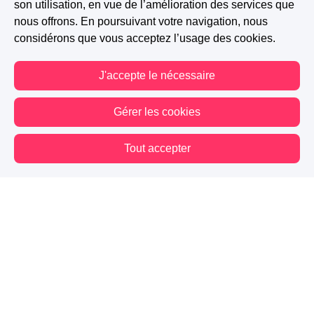
son utilisation, en vue de l’amélioration des services que
nous offrons. En poursuivant votre navigation, nous
considérons que vous acceptez l’usage des cookies.
J'accepte le nécessaire
A PARTICIPÉ AU CONCOURS : PRIX MICHEL BUSSI - VSD
Gérer les cookies
2018
Tout accepter
127
21
11
Vous êtes hors connexion. Certaines actions sont désactivées.
Suivre