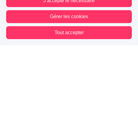
J'accepte le nécessaire
Gérer les cookies
A PARTICIPÉ AU CONCOURS : STORIA
Tout accepter
575
167
108
Vous êtes hors connexion. Certaines actions sont désactivées.
Suivre
01
Au commencement
145
43
47