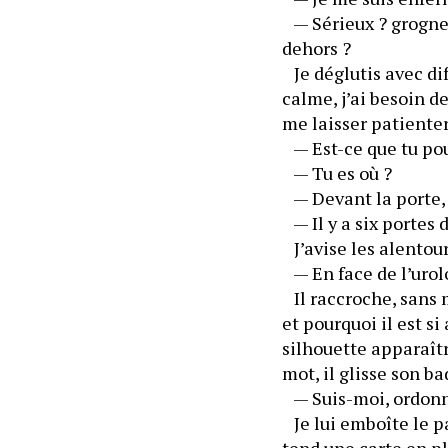
   — Sérieux ? grogne
dehors ?
   Je déglutis avec d
calme, j’ai besoin d
me laisser patiente
   — Est-ce que tu po
   — Tu es où ?
   — Devant la porte,
   — En face de l’urol
   Il raccroche, san
et pourquoi il est si
silhouette apparaîtr
   Je lui emboîte le 