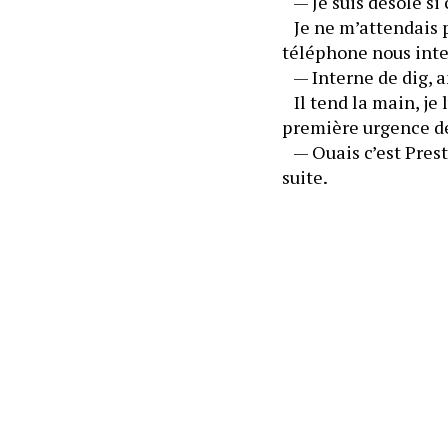
   — Je suis désolé s
   Je ne m’attendais 
téléphone nous inter
   — Interne de dig,
   Il tend la main, j
   — Ouais c’est Prest
suite.