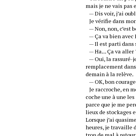
mais je ne vais pas 
   — Dis voir, j’ai ou
   Je vérifie dans mo
   — Non, non, c’est 
   — Ça va bien avec 
   — Il est parti dan
   — Ha… Ça va aller 
   — Oui, la rassuré
remplacement dans un
demain à la relève.
   — OK, bon courage
   Je raccroche, en 
coche une à une les
parce que je me perd
lieux de stockages e
Lorsque j’ai quasime
heures, je travaille 