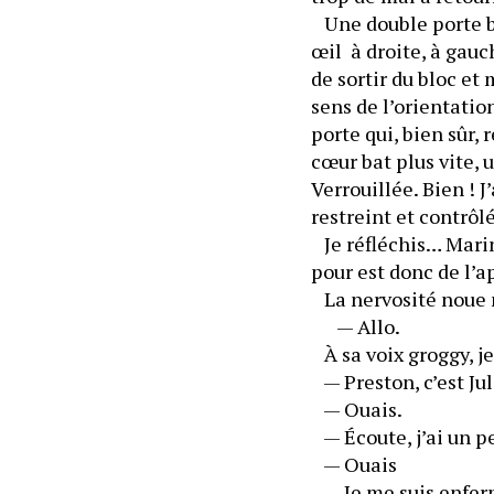
   Une double porte 
œil  à droite, à gauc
de sortir du bloc et 
sens de l’orientatio
porte qui, bien sûr, 
cœur bat plus vite, 
Verrouillée. Bien ! J
   Je réfléchis… Mar
pour est donc de l’a
   La nervosité noue
      — Allo.
   À sa voix groggy, 
   — Preston, c’est J
   — Ouais.
   — Écoute, j’ai un p
   — Ouais
   — Je me suis enfe