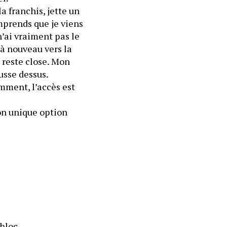
 franchis, jette un 
mprends que je viens 
n’ai vraiment pas le 
à nouveau vers la 
 reste close. Mon 
sse dessus. 
mment, l’accès est 
on unique option 
 bloc.