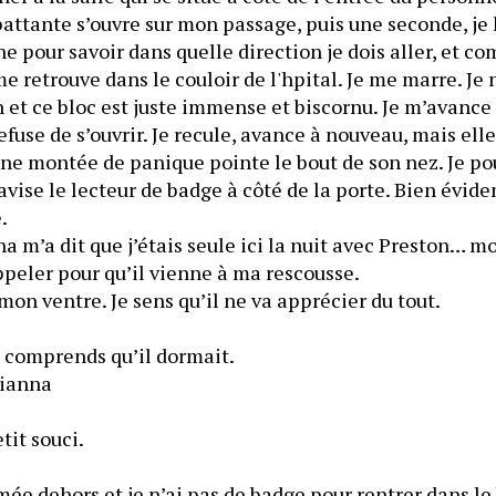
battante s’ouvre sur mon passage, puis une seconde, je la
he pour savoir dans quelle direction je dois aller, et co
me retrouve dans le couloir de l'hpital. Je me marre. Je 
n et ce bloc est juste immense et biscornu. Je m’avance 
refuse de s’ouvrir. Je recule, avance à nouveau, mais elle
une montée de panique pointe le bout de son nez. Je pou
’avise le lecteur de badge à côté de la porte. Bien évide
restreint et contrôlé. 
ina m’a dit que j’étais seule ici la nuit avec Preston… m
ppeler pour qu’il vienne à ma rescousse.
 mon ventre. Je sens qu’il ne va apprécier du tout.
je comprends qu’il dormait.
ulianna
etit souci.
rmée dehors et je n’ai pas de badge pour rentrer dans le