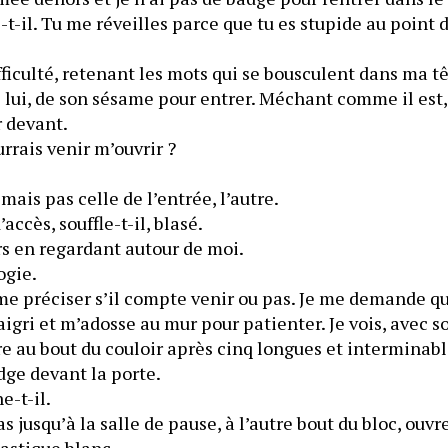
-t-il. Tu me réveilles parce que tu es stupide au point 
ifficulté, retenant les mots qui se bousculent dans ma t
e lui, de son sésame pour entrer. Méchant comme il est, 
r devant.
urrais venir m’ouvrir ?
 mais pas celle de l’entrée, l’autre.
   — Il y a six portes d’accès, souffle-t-il, blasé. 
   J’avise les alentours en regardant autour de moi. 
ogie.
s me préciser s’il compte venir ou pas. Je me demande q
 aigri et m’adosse au mur pour patienter. Je vois, avec s
e au bout du couloir après cinq longues et interminabl
mot, il glisse son badge devant la porte. 
   — Suis-moi, ordonne-t-il. 
pas jusqu’à la salle de pause, à l’autre bout du bloc, ouvr
tend une carte en plastique blanc. 