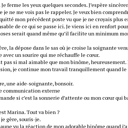
é. Je ferme les yeux quelques secondes. J’espère sincère
 je ne me vois pas le rappeler. Je veux bien comprendre
ai quitté mon précédent poste vu que je ne croyais plus 
nsable de ce qui se passe ici. Je viens ici en renfort po
hoses serait quand même qu’il facilite un minimum mo
le avec un sourire qui me réchauffe le cœur.
est pas si mal aimable que mon binôme, heureusement. 
sion, je continue mon travail tranquillement quand le 
ire, une aide-soignante, bonsoir.
une communication externe
mande si c’est la sonnerie d’attente ou mon cœur qui bat
c’est Marina. Tout va bien ?
je gère, souris-je.
 jaune vu la réaction de mon adorable binôme quand j’ai