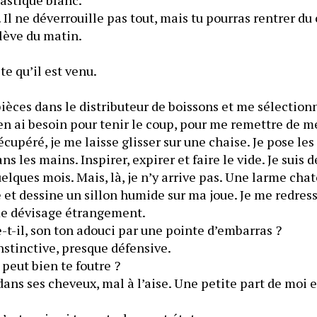
. Il ne déverrouille pas tout, mais tu pourras rentrer du
elève du matin.
ite qu’il est venu.
pièces dans le distributeur de boissons et me sélectionn
J’en ai besoin pour tenir le coup, pour me remettre de 
cupéré, je me laisse glisser sur une chaise. Je pose les 
ns les mains. Inspirer, expirer et faire le vide. Je suis
elques mois. Mais, là, je n’y arrive pas. Une larme chato
et dessine un sillon humide sur ma joue. Je me redress
me dévisage étrangement.
-t-il, son ton adouci par une pointe d’embarras ?
   Ma réponse fuse, instinctive, presque défensive. 
 peut bien te foutre ?
dans ses cheveux, mal à l’aise. Une petite part de moi es