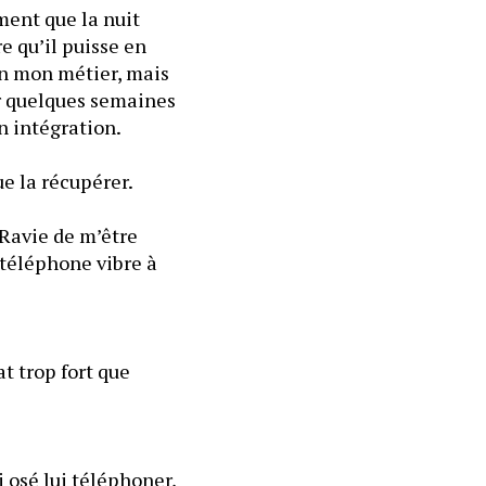
ment que la nuit 
 qu’il puisse en 
en mon métier, mais 
ur quelques semaines 
n intégration.
   Je prépare la glacière, la dépose dans le sas où je croise la soignante venue la récupérer. 
Ravie de m’être 
téléphone vibre à 
 trop fort que 
 osé lui téléphoner, 