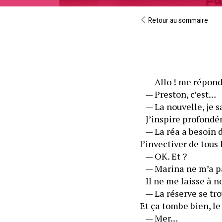
Retour au sommaire
   — Allo ! me répon
   — Preston, c’est…
   — La nouvelle, je
   J’inspire profond
   — La réa a besoin
l’invectiver de tous
   — OK. Et ?
   — Marina ne m’a p
   Il ne me laisse à 
   — La réserve se tr
Et ça tombe bien, le 
   — Mer…