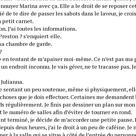
ennuyer Marina avec ça. Elle a le droit de se reposer cet
blié de te dire de passer les sabots dans le laveur, je crois
n petit carnet.
bon. J’ai toutes les informations.
Preston ? s’enquiert-elle.
s sa chambre de garde.
?
-je en tentant de m’apaiser moi-même. Ce n’est pas ma 
 endroit inconnu. Je vais gérer, ne te tracasse pas. Je
 Julianna.
me sentant un peu soutenue, même si physiquement, elle n
 choses que je dois effectuer. Certaines me demandent
s régulièrement. Je finis par dessiner un plan sur mon 
t le numéro de salles afin d’éviter de tourner en rond.
nt terminé, je décide de m’accorder une petite pause. Il
depuis deux heures, j’ai le droit à un peu de caféine. Je 