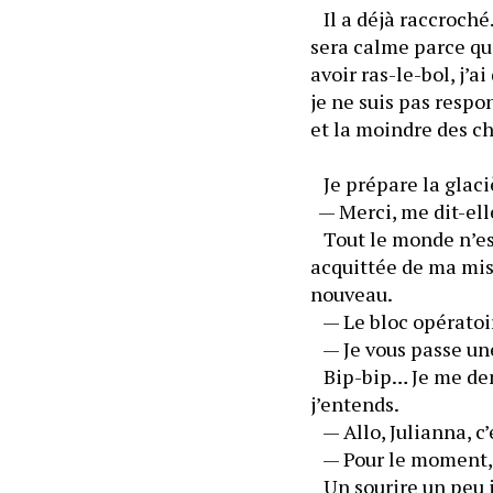
   Il a déjà raccroch
sera calme parce que
avoir ras-le-bol, j’
je ne suis pas respo
et la moindre des c
  — Merci, me dit-el
   Tout le monde n’
acquittée de ma mis
nouveau. 
   — Le bloc opérato
   — Je vous passe 
   Bip-bip… Je me de
j’entends.
   — Allo, Julianna, 
   — Pour le moment, 
   Un sourire un peu