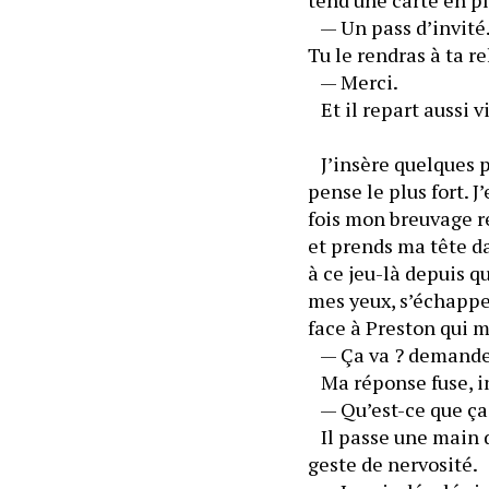
   — Un pass d’invité
Tu le rendras à ta r
   — Merci.
   Et il repart aussi v
   J’insère quelques 
pense le plus fort. 
fois mon breuvage ré
et prends ma tête da
à ce jeu-là depuis qu
mes yeux, s’échappe 
face à Preston qui 
   — Ça va ? demande
   — Qu’est-ce que ça
   Il passe une main 
geste de nervosité.