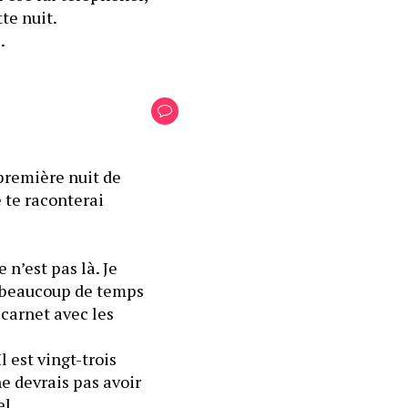
te nuit.
.
première nuit de 
 te raconterai 
’est pas là. Je 
 beaucoup de temps 
carnet avec les 
 est vingt-trois 
ne devrais pas avoir 
trop de mal à retourner à la salle qui se situe à côté de l’entrée du personnel.        