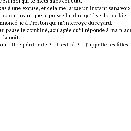
i c’est moi qui te mets dans cet état.
pas à une excuse, et cela me laisse un instant sans voix
rompt avant que je puisse lui dire qu’il se donne bien
 annoncé-je à Preston qui m’interroge du regard.
e lui passe le combiné, soulagée qu’il réponde à ma plac
première urgence de la nuit. 
on… Une péritonite ?... Il est où ? … J’appelle les filles 