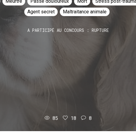
Meurtre
Passé douloureux
Mort
Stress post-trauma
Agent secret
Maltraitance animale
A PARTICIPÉ AU CONCOURS : RUPTURE
85
18
8