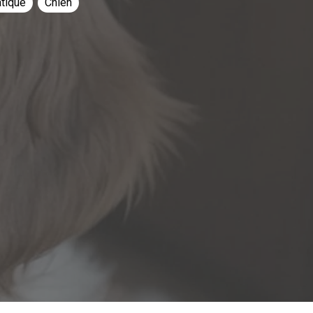
tique
Chien