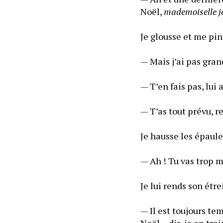
Noël, 
mademoiselle je
— Mais j’ai pas gran
— T’en fais pas, lui as
— T’as tout prévu, re
Je hausse les épaule
— Ah ! Tu vas trop 
Je lui rends son étre
— Il est toujours tem
Noël… dis-je en tra