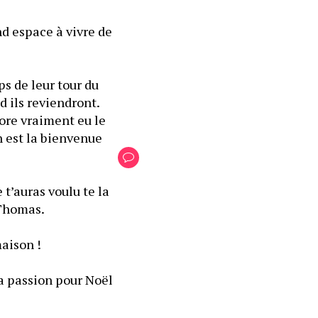
nd espace à vivre de 
 de leur tour du 
 ils reviendront. 
ore vraiment eu le 
 est la bienvenue 
t’auras voulu te la 
 Thomas.
maison !
 passion pour Noël 