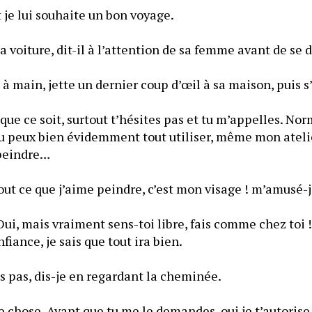
je lui souhaite un bon voyage.
a voiture, dit-il à l’attention de sa femme avant de se d
 à main, jette un dernier coup d’œil à sa maison, puis 
 que ce soit, surtout t’hésites pas et tu m’appelles. No
 Tu peux bien évidemment tout utiliser, même mon atelie
 peindre…
out ce que j’aime peindre, c’est mon visage ! m’amusé-j
 Oui, mais vraiment sens-toi libre, fais comme chez toi ! 
nfiance, je sais que tout ira bien.
is pas, dis-je en regardant la cheminée.
 chose. Avant que tu me le demandes, oui je t’autorise 