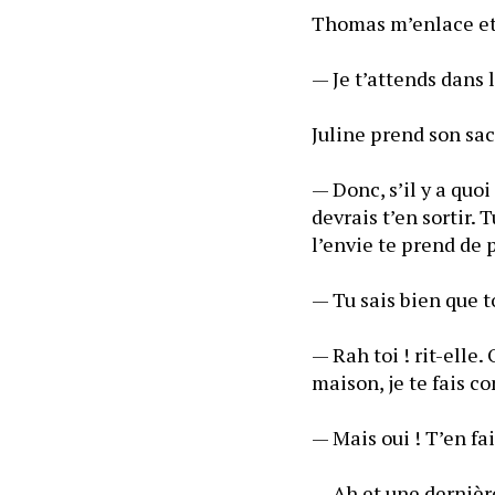
Thomas m’enlace et 
— Je t’attends dans l
Juline prend son sac
— Donc, s’il y a quoi
devrais t’en sortir.
l’envie te prend de
— Tu sais bien que t
— Rah toi ! rit-elle.
maison, je te fais co
— Mais oui ! T’en fa
— Ah et une dernière