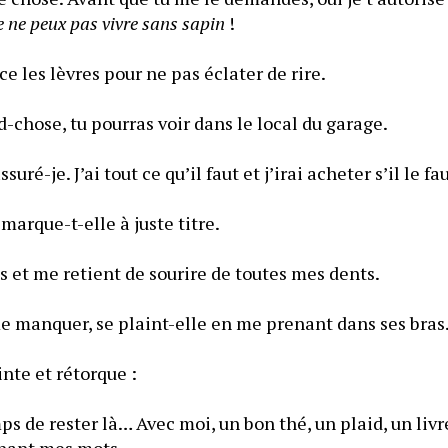
 ne peux pas vivre sans sapin
 !
Je glousse et me pince les lèvres pour ne pas éclater de rire. 
d-chose, tu pourras voir dans le local du garage.
suré-je. J’ai tout ce qu’il faut et j’irai acheter s’il le fau
marque-t-elle à juste titre.
s et me retient de sourire de toutes mes dents.
me manquer, se plaint-elle en me prenant dans ses bras
inte et rétorque :
ps de rester là… Avec moi, un bon thé, un plaid, un livre
inant mes mots.