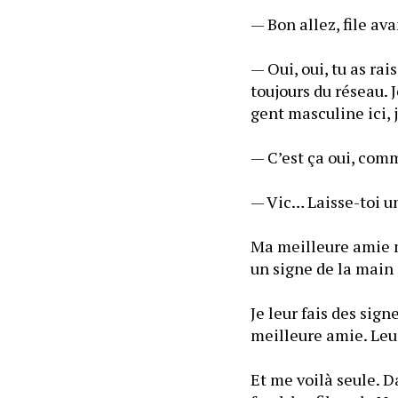
— Bon allez, file av
— Oui, oui, tu as rai
toujours du réseau. J
gent masculine ici, j
— C’est ça oui, comm
— Vic… Laisse-toi un
Ma meilleure amie me
un signe de la main 
Je leur fais des sign
meilleure amie. Leur
Et me voilà seule. 