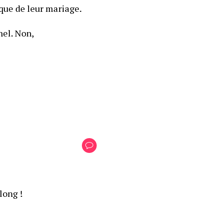
ique de leur mariage.
el. Non, 
long !