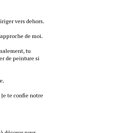
iriger vers dehors.
s’approche de moi.
rmalement, tu 
r de peinture si 
e.
Je te confie notre 
à décorer pour 