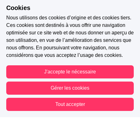
Cookies
C'est gentil, merci. J'espère que ça te
plaira !
Nous utilisons des cookies d’origine et des cookies tiers.
Ces cookies sont destinés à vous offrir une navigation
optimisée sur ce site web et de nous donner un aperçu de
0 J'aime
Signaler
son utilisation, en vue de l’amélioration des services que
nous offrons. En poursuivant votre navigation, nous
considérons que vous acceptez l’usage des cookies.
J'accepte le nécessaire
Gérer les cookies
Tout accepter
Vous êtes hors connexion. Certaines actions sont désactivées.