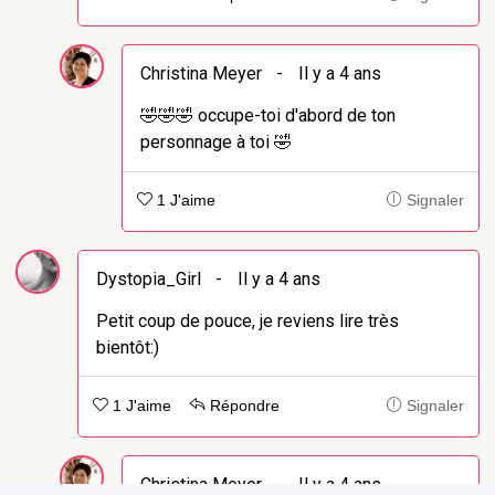
Christina Meyer
-
Il y a 4 ans
🤣🤣🤣 occupe-toi d'abord de ton
personnage à toi 🤣
1 J'aime
Signaler
Dystopia_Girl
-
Il y a 4 ans
Petit coup de pouce, je reviens lire très
bientôt:)
1 J'aime
Répondre
Signaler
Christina Meyer
-
Il y a 4 ans