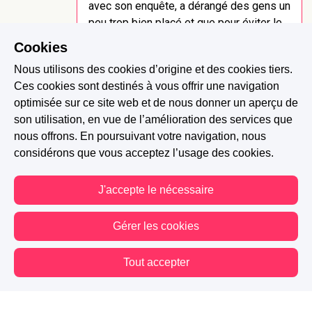
avec son enquête, a dérangé des gens un
peu trop bien placé et que pour éviter le
scandale, ils ont décidé de révélé son
Cookies
identité secrète à Bella en espérant
Nous utilisons des cookies d’origine et des cookies tiers.
qu'elle se salisse les mains à leur place.
Ces cookies sont destinés à vous offrir une navigation
Le téléphone du chef d'Antoine, que Bella
optimisée sur ce site web et de nous donner un aperçu de
a récupéré en tant que preuve de la
son utilisation, en vue de l’amélioration des services que
duplicité d'Antoine, a été détourné de son
nous offrons. En poursuivant votre navigation, nous
but premier. Elle a continué à jouer le jeu
considérons que vous acceptez l’usage des cookies.
en se faisant passer pour son lieutenant,
en attendant de savoir quoi faire de ce
fichu beau blond 😉
J'accepte le nécessaire
Gérer les cookies
2 J'aime
Signaler
Tout accepter
Vallie D.
-
Il y a 2 ans
J'aime beaucoup ton style et pour une
Vous êtes hors connexion. Certaines actions sont désactivées.