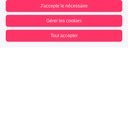
J'accepte le nécessaire
Gérer les cookies
Tout accepter
Vous êtes hors connexion. Certaines actions sont désactivées.
Blog
Mes premiers pas