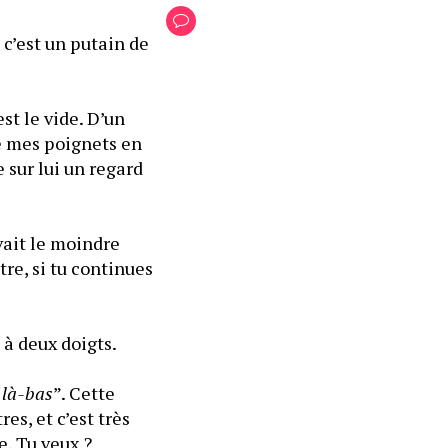
c’est un putain de 
st le vide. D’un 
e mes poignets en 
sur lui un regard 
vait le moindre 
re, si tu continues 
L’une de ses mains libère mes poignets pour s’en venir pincer mon menton à deux doigts. 
“
là-bas
”. Cette 
s, et c’est très 
simple d’accès, mais si tu préfères, tu grimpes sur mon dos et je t’y emmène. Tu veux ? 