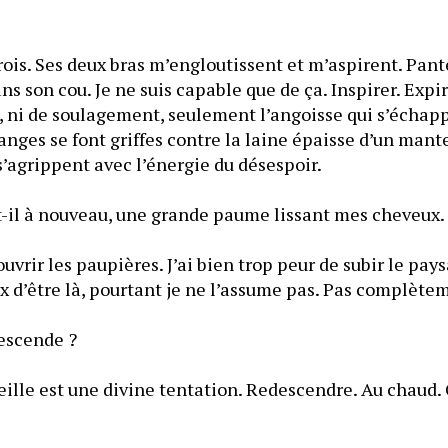
 crois. Ses deux bras m’engloutissent et m’aspirent. Pant
ns son cou. Je ne suis capable que de ça. Inspirer. Expirer
se, ni de soulagement, seulement l’angoisse qui s’échap
es se font griffes contre la laine épaisse d’un mantea
un dos, une épaule, s’agrippent avec l’énergie du désespoir. 
— Je suis là, répète-t-il à nouveau, une grande paume li
ouvrir les paupières. J’ai bien trop peur de subir le pay
— Tu veux qu’on redescende ? 
eille est une divine tentation. Redescendre. Au chaud.