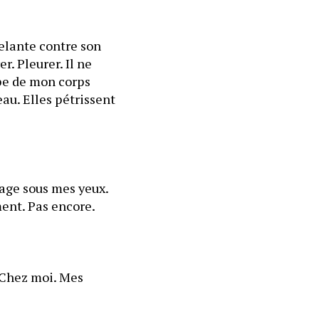
elante contre son 
. Pleurer. Il ne 
pe de mon corps 
u. Elles pétrissent 
ssant mes cheveux. 
sage sous mes yeux. 
Il s’agit de mon choix d’être là, pourtant je ne l’assume pas. Pas complètement. Pas encore. 
 Chez moi. Mes 