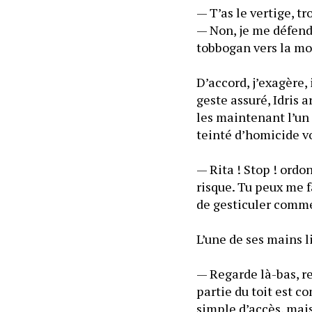
— T’as le vertige, tr
— Non, je me défends
D’accord, j’exagère, 
geste assuré, Idris 
les maintenant l’un 
— Rita ! Stop ! ordon
risque. Tu peux me fa
— Regarde là-bas, r
partie du toit est co