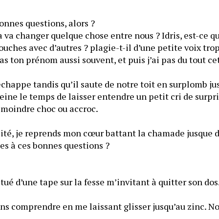
— Et c’est quoi, les bonnes questions, alors ? 
a va changer quelque chose entre nous ? Idris, est-ce qu
 échappe tandis qu’il saute de notre toit en surplomb ju
peine le temps de laisser entendre un petit cri de surpris
réceptionne sans le moindre choc ou accroc. 
osité, je reprends mon cœur battant la chamade jusque 
c’est quoi les réponses à ces bonnes questions ? 
ns comprendre en me laissant glisser jusqu’au zinc. No