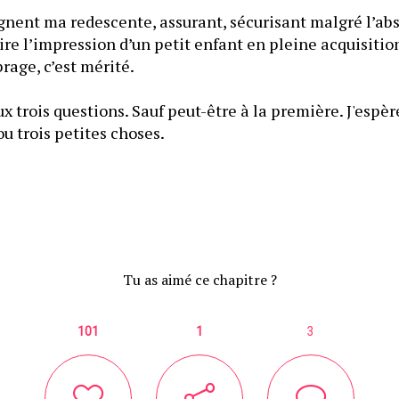
ent ma redescente, assurant, sécurisant malgré l’abse
aire l’impression d’un petit enfant en pleine acquisition
n’en prends pas ombrage, c’est mérité. 
x trois questions. Sauf peut-être à la première. J'esp
ça va changer deux ou trois petites choses. 
Tu as aimé ce chapitre ?
101
1
3