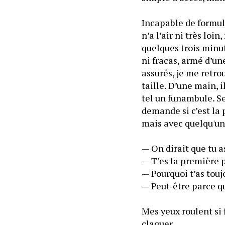
Incapable de formule
n’a l’air ni très lo
quelques trois minut
ni fracas, armé d’un
assurés, je me retro
taille. D’une main, i
tel un funambule. Se
demande si c’est la p
— T’es la première p
— Pourquoi t’as touj
Mes yeux roulent si 
claquer.