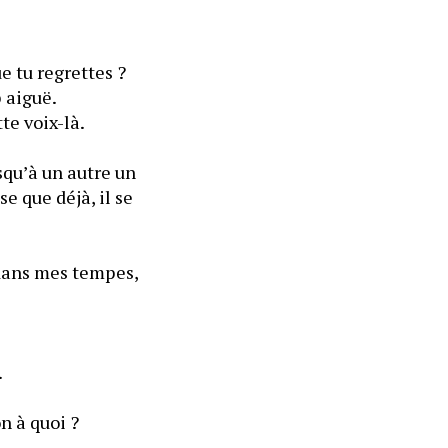
e tu regrettes ? 
Idris, est-ce que tu couches avec d’autres ? plagie-t-il d’une petite voix trop aiguë. 
— Alors déjà, j’cite pas ton prénom aussi souvent, et puis j’ai pas du tout cette voix-là. 
squ’à un autre un 
e que déjà, il se 
dans mes tempes, 
Un simple mot ponctué d’une tape sur la fesse m’invitant à quitter son dos. 
n à quoi ?