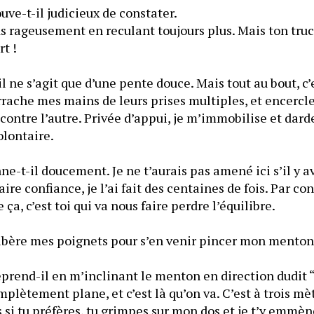
ouve-t-il judicieux de constater.
 rageusement en reculant toujours plus. Mais ton truc 
tobbogan vers la mort ! 
il ne s’agit que d’une pente douce. Mais tout au bout, c’e
arrache mes mains de leurs prises multiples, et encercl
contre l’autre. Privée d’appui, je m’immobilise et darde 
teinté d’homicide volontaire. 
ne-t-il doucement. Je ne t’aurais pas amené ici s’il y a
ire confiance, je l’ai fait des centaines de fois. Par cont
de gesticuler comme ça, c’est toi qui va nous faire perdre l’équilibre. 
eprend-il en m’inclinant le menton en direction dudit 
mplètement plane, et c’est là qu’on va. C’est à trois mètre