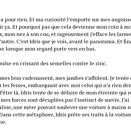
 ça pour rien. Et ma curiosité l’emporte sur mes angoisse
voir ça. Et pourquoi pas que cela devienne mon coin à moi
s, mon nez à son cou, et rageusement j’efface les larmes
l’autre. C’est Idris que je vois, avant le panorama. Et fin
panorama m’échappe lorsque mon regard porte vers en bas. 
pulse en crissant des semelles contre le zinc.
mes bras cadenassent, mes jambes s’affolent. Je tente 
r les fesses, embarquant avec moi celui qui n’a rien de
 d’être là. Idris tente de se défaire de mon étreinte qui 
mes forces sont décuplées par l’instinct de survie. J’ai 
line, une mère pouvait soulever une voiture à mains nue
ans cette métaphore, Idris prête ses traits à la voiture
le sauver de lui-même. 