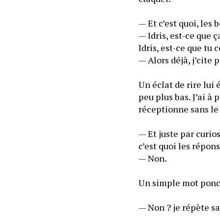
— Idris, est-ce que ç
Un éclat de rire lui
peu plus bas. J’ai à 
— Et juste par curi
— Non. 
— Non ? je répète sa