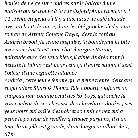
boules de neige sur Londres,sur le balcon d'une 
maison qui se trouve à la rue Oxford;Appartement n ° 
11 ;5ème étage,la où il y a une tasse de café chaude 
avec un bout de sucre, dans le côté gauche où il y a un 
roman de Arthur Conane Doyle,  c'est le café du 
Andréa brood ;la jeune anglaise, la bolnde;qui habite 
avec son chat "Los" ;une chat d'origine Russie, 
noiraude avec des yeux bleus,il aime Andréa tant,il 
déteste le tabac c'est pour cela qu'il entre quand il sent 
l'odeur d'une cigarette allumée
Andréa , cette jeune femme qui a peine trente-deux ans 
et qui adore Sharlok Holms. Elle apporte toujours un 
chapeau noir comme celui des ko-boys, qui cache la 
vrai couleur de ses cheveux, des chevelures dorées ; ses 
yeux noirs qui brûle d'espoir et son mince nez qui a 
peine le pouvoir de renifler quelques parfums, il a un 
teint brun ,elle est grande, d'une longueur allant de 1, 
67m. 