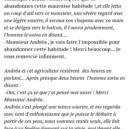
abandonnes cette mauvaise habitude !,
et elle jetta 
un coup d'œil vers ce monsieur, une sévère regard avec 
une légère sourire, il secoua son chapeau avec sa main 
et se dirigea vers le balcon, il l'ouvra prudemment, 
l'homme le suiva en disant.... 
-Monsieur Andréa , je vais faire l'impossible pour 
abandonner cette habitude ! Merci beaucoup... Je 
vous remercie infiniment. 
Andréa et cet agriculteur restèrent  des heures en 
parlant... Après presque deux heures  l'homme sorta en 
disant :
-Oui, c'est ça se que j'ai pensé moi aussi ! Merci 
Monsieur Andréa . 
Andréa s'est plongé une mince sourire, et me regarda 
avec tant d'enthousiasme que je puisse le déduire à 
partir de ses yeux, nous sommes restés seuls, elle fait 
face à sa fenêtre donnant sur la pluie, moi devent elle , 