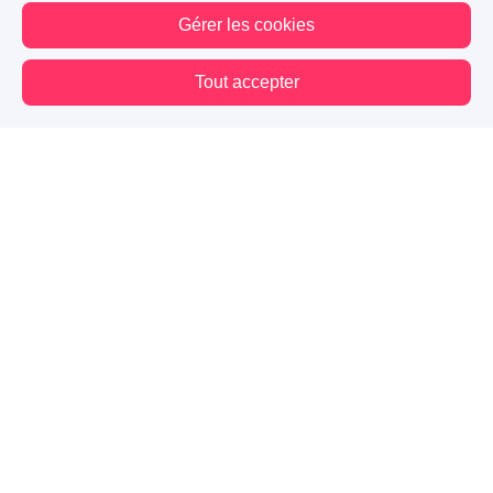
Gérer les cookies
Tout accepter
Vous êtes hors connexion. Certaines actions sont désactivées.
Blog
Mes premiers pas
Contact
Mentions légales