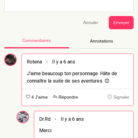
Annuler
Envoyer
Commentaires
Annotations
Rotena
-
Il y a 6 ans
J'aime beaucoup ton personnage. Hâte de
connaître la suite de ses aventures. 😊
4 J'aime
Répondre
Signaler
Dr.Rd
-
Il y a 6 ans
Merci.