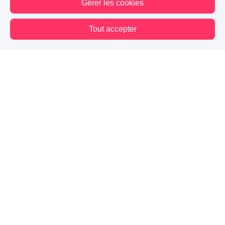
Gérer les cookies
Tout accepter
Vous êtes hors connexion. Certaines actions sont désactivées.
Blog
Mes premiers pas
Contact
Mentions légales