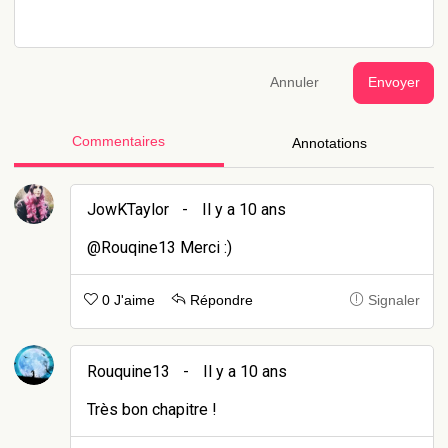
Annuler
Envoyer
Commentaires
Annotations
JowKTaylor
-
Il y a 10 ans
@Rouqine13 Merci :)
0 J'aime
Répondre
Signaler
Rouquine13
-
Il y a 10 ans
Très bon chapitre !