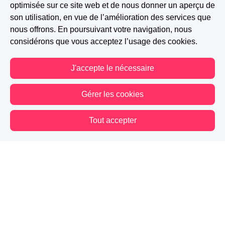
optimisée sur ce site web et de nous donner un aperçu de
son utilisation, en vue de l’amélioration des services que
0 J'aime
Répondre
Signaler
nous offrons. En poursuivant votre navigation, nous
considérons que vous acceptez l’usage des cookies.
ChristelleMarie
-
Il y a 10 ans
J'accepte le nécessaire
Bon chapitre....
Gérer les cookies
0 J'aime
Répondre
Signaler
Tout accepter
JowKTaylor
-
Il y a 10 ans
Vous êtes hors connexion. Certaines actions sont désactivées.
Merci :)
0 J'aime
Répondre
Signaler
CazCami (CS.QUILL)
-
Il y a 10 ans