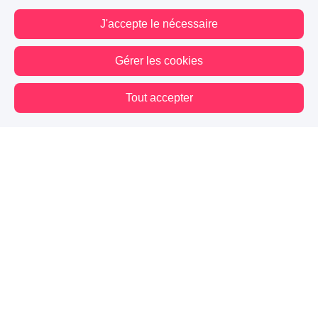
J'accepte le nécessaire
Gérer les cookies
Tout accepter
Vous êtes hors connexion. Certaines actions sont désactivées.
Blog
Mes premiers pas