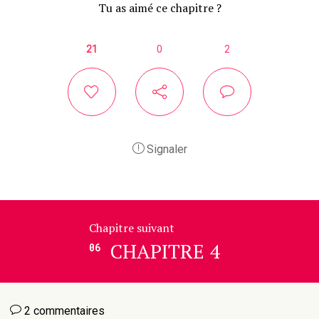
Tu as aimé ce chapitre ?
21
0
2
Signaler
Chapitre suivant
CHAPITRE 4
06
2 commentaires