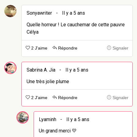
Sonyawriter
-
Il y a 5 ans
Quelle horreur ! Le cauchemar de cette pauvre
Célya
2 J'aime
Répondre
Signaler
Sabrina A. Jia
-
Il y a 5 ans
Une très jolie plume
2 J'aime
Répondre
Signaler
Lyaminh
-
Il y a 5 ans
Un grand merci 💛