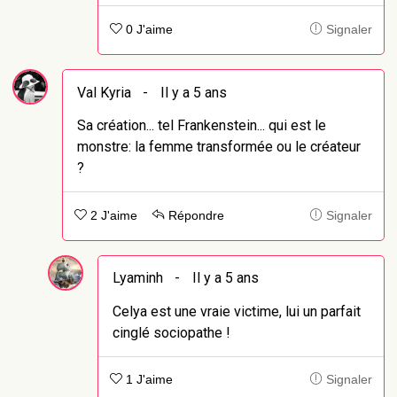
0 J'aime
Signaler
Val Kyria
-
Il y a 5 ans
Sa création... tel Frankenstein... qui est le
monstre: la femme transformée ou le créateur
?
2 J'aime
Répondre
Signaler
Lyaminh
-
Il y a 5 ans
Celya est une vraie victime, lui un parfait
cinglé sociopathe !
1 J'aime
Signaler