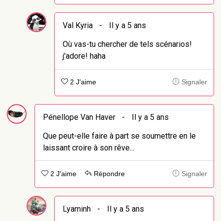
Val Kyria
-
Il y a 5 ans
Où vas-tu chercher de tels scénarios!
j'adore! haha
2 J'aime
Signaler
Pénellope Van Haver
-
Il y a 5 ans
Que peut-elle faire à part se soumettre en le
laissant croire à son rêve...
2 J'aime
Répondre
Signaler
Lyaminh
-
Il y a 5 ans