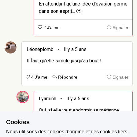
En attendant qu'une idée d'évasion germe
dans son esprit... 🤔
2 J'aime
Signaler
Léoneplomb
-
Il y a 5 ans
Il faut qu'elle simule jusqu'au bout !
4 J'aime
Répondre
Signaler
Lyaminh
-
Il y a 5 ans
Oui, si elle veut endormir sa méfiance...
Elle n'a malheureusement pas trop le
Cookies
choix 😕
Nous utilisons des cookies d’origine et des cookies tiers.