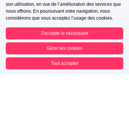
son utilisation, en vue de l’amélioration des services que
nous offrons. En poursuivant votre navigation, nous
considérons que vous acceptez l’usage des cookies.
J'accepte le nécessaire
Gérer les cookies
A PARTICIPÉ AU CONCOURS : PREMIÈRE(S) EXPÉRIENCE(S)
Tout accepter
87
81
27
Vous êtes hors connexion. Certaines actions sont désactivées.
Suivre