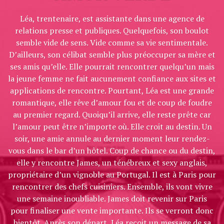
Léa, trentenaire, est assistante dans une agence de
relations presse et publiques. Quelquefois, son boulot
semble vide de sens. Vide comme sa vie sentimentale.
D’ailleurs, son célibat semble plus préoccuper sa mère et
ses amis qu’elle. Elle pourrait rencontrer quelqu’un mais
la jeune femme ne fait aucunement confiance aux sites et
applications de rencontre. Pourtant, Léa est une grande
romantique, elle rêve d’amour fou et de coup de foudre
au premier regard. Quoiqu’il arrive, elle reste prête car
l’amour peut être n’importe où. Elle croit au destin. Un
soir, une amie annule au dernier moment leur rendez-
vous dans le bar d’un hôtel. Coup de chance ou du destin,
elle y rencontre James, un ténébreux et sexy anglais,
propriétaire d’un vignoble au Portugal. Il est à Paris pour
rencontrer des chefs cuisiniers. Ensemble, ils vont vivre
une semaine inoubliable. James doit revenir sur Paris
pour finaliser une vente importante. Ils se verront donc
bientôt. Après son départ, Léa reçoit un message de sa