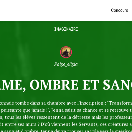
Concours
IMAGINAIRE
Paige_eligia
ME, OMBRE ET SAN
nnaie tombe dans sa chambre avec l'inscription : "Transform
puissante que jamais !", Jenna saisit sa chance et se retrouve 
n, tous les élèves ressentent de la détresse mais les professeu
it entre ses murs ? D'où viennent les Servants, ces créatures a
e sang et d'ombre, Jenna devra trouver sa voie vers la guériso