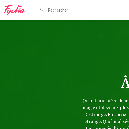
Â
Quand une pièce de mo
magie et devenez plus 
Destrange. En son sei
étrange. Quel mal sév
Entre magie d'âme, d