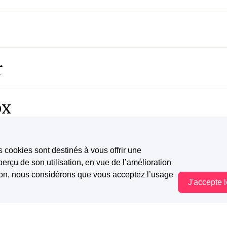
r
ox
e
s cookies sont destinés à vous offrir une
erçu de son utilisation, en vue de l’amélioration
tion, nous considérons que vous acceptez l’usage
es pages
J'accepte 
Vous êtes hors connexion. Certaines actions sont désactivées.