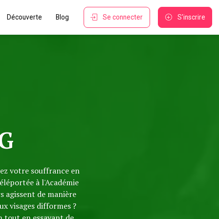
Découverte
Blog
Se connecter
S'inscrire
G
ez votre souffrance en
téléportée à l'Académie
rs agissent de manière
ux visages difformes ?
n tout en essayant de