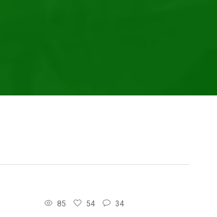
85
54
34