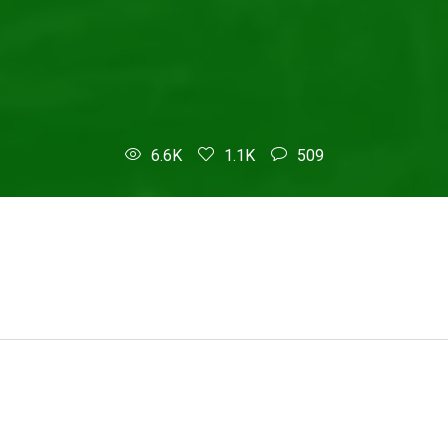
6.6K
1.1K
509