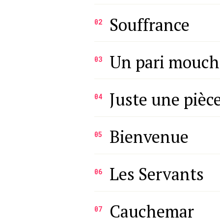
Souffrance
02
Un pari mouch
03
Juste une pièc
04
Bienvenue
05
Les Servants
06
Cauchemar
07