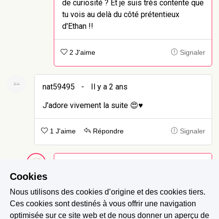
de curiosité ? Et je suis très contente que
tu vois au delà du côté prétentieux
d'Ethan !!
2 J'aime
Signaler
nat59495
-
Il y a 2 ans
J'adore vivement la suite 😍♥️
1 J'aime
Répondre
Signaler
Louise B.
-
Il y a 2 ans
Cookies
Merci beaucoup 😍
Nous utilisons des cookies d’origine et des cookies tiers.
Ces cookies sont destinés à vous offrir une navigation
0 J'aime
Signaler
optimisée sur ce site web et de nous donner un aperçu de