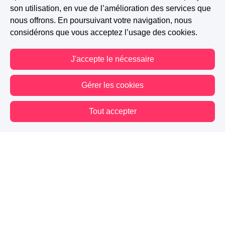
son utilisation, en vue de l’amélioration des services que
nous offrons. En poursuivant votre navigation, nous
Marie Andree
-
Il y a 2 ans
considérons que vous acceptez l’usage des cookies.
J'adore leurs échanges, ça m'avait manqué ! Je
n'ai pas de remarques constructives sur cette
J'accepte le nécessaire
partie : je me suis régalée. :-)
Gérer les cookies
1 J'aime
Répondre
Signaler
Tout accepter
Louise B.
-
Il y a 2 ans
Vous êtes hors connexion. Certaines actions sont désactivées.
C'est un commentaire qui me fait
vraiment plaisir ! Merci merci merci ❤️
0 J'aime
Signaler
Afficher plus de commentaires