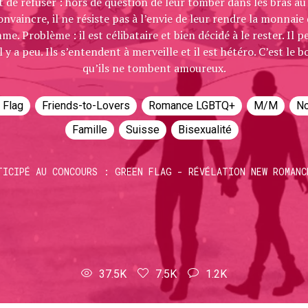
 de refuser : hors de question de leur tomber dans les bras au 
nvaincre, il ne résiste pas à l’envie de leur rendre la monnaie 
 Problème : il est célibataire et bien décidé à le rester. Il p
l y a peu. Ils s’entendent à merveille et il est hétéro. C’est le 
qu’ils ne tombent amoureux.
 Flag
Friends-to-Lovers
Romance LGBTQ+
M/M
No
Famille
Suisse
Bisexualité
TICIPÉ AU CONCOURS : GREEN FLAG - RÉVÉLATION NEW ROMANC
37.5K
7.5K
1.2K