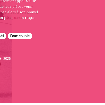
premier appel. S’il se
de leur pièce : venir
ense alors à son nouvel
bon plan, aucun risque
ël
Faux couple
E 2025