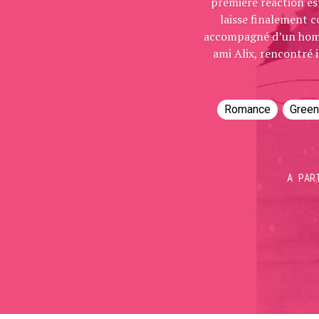
première réaction est
laisse finalement co
accompagné d’un homme.
ami Alix, rencontré i
Romance
Green
A PAR