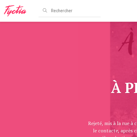
À P
Rejeté, mis à la rue à
le contacte, après c