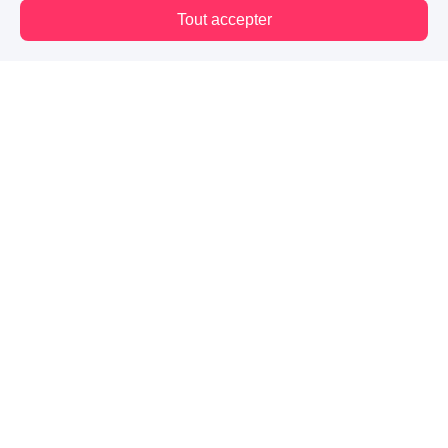
Tout accepter
666
88
32
Vous êtes hors connexion. Certaines actions sont désactivées.
Suivre
01
Chapitre 1
186
20
6
02
Chapitre 2
138
20
6