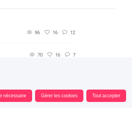
96
16
12
70
16
7
60
16
12
le nécessaire
Gérer les cookies
Tout accepter
54
10
1
50
12
4