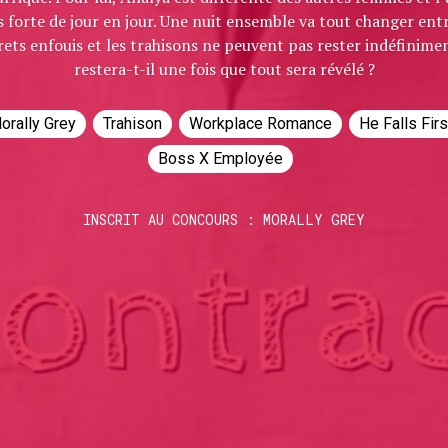
s forte de jour en jour. Une nuit ensemble va tout changer entr
crets enfouis et les trahisons ne peuvent pas rester indéfinime
restera-t-il une fois que tout sera révélé ?
orally Grey
Trahison
Workplace Romance
He Falls Fir
Boss X Employée
INSCRIT AU CONCOURS : MORALLY GREY