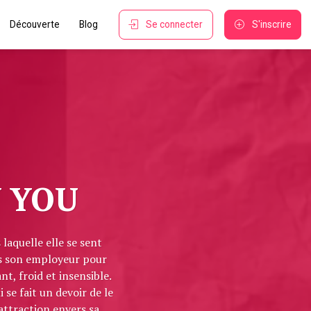
Découverte
Blog
Se connecter
S'inscrire
Y YOU
laquelle elle se sent
us son employeur pour
t, froid et insensible.
se fait un devoir de le
’attraction envers sa