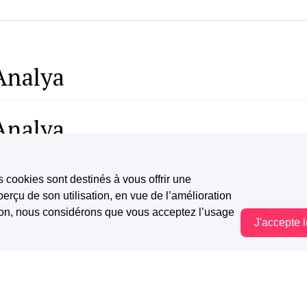
 Analya
 Analya
 Analya
s cookies sont destinés à vous offrir une
erçu de son utilisation, en vue de l’amélioration
tion, nous considérons que vous acceptez l’usage
J'accepte 
 Theodore
Vous êtes hors connexion. Certaines actions sont désactivées.
 Theodore