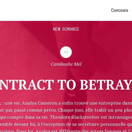
Concours
NEW ROMANCE
Carolinahe Mel
NTRACT TO BETRA
x : une vie. Analya Cameron a enfin trouvé une entreprise dans 
’est pas passé comme prévu. Chaque jour, elle trahit un peu pl
ui compte dans sa vie. Theodore Blacksteelter est intransigean
mble devant lui, à l’exception de sa secrétaire personnelle qui 
rrique. Pour lui, Analya est différente des autres femmes et l