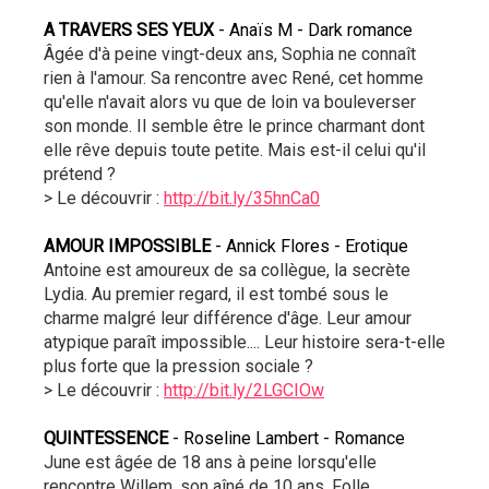
A TRAVERS SES YEUX
 - Anaïs M - Dark romance
Âgée d'à peine vingt-deux ans, Sophia ne connaît 
rien à l'amour. Sa rencontre avec René, cet homme 
qu'elle n'avait alors vu que de loin va bouleverser 
son monde. Il semble être le prince charmant dont 
elle rêve depuis toute petite. Mais est-il celui qu'il 
prétend ?
> Le découvrir : 
http://bit.ly/35hnCa0
AMOUR IMPOSSIBLE 
- Annick Flores - Erotique
Antoine est amoureux de sa collègue, la secrète 
Lydia. Au premier regard, il est tombé sous le 
charme malgré leur différence d'âge. Leur amour 
atypique paraît impossible.... Leur histoire sera-t-elle 
plus forte que la pression sociale ?
> Le découvrir : 
http://bit.ly/2LGCIOw
QUINTESSENCE 
- Roseline Lambert - Romance
June est âgée de 18 ans à peine lorsqu'elle 
rencontre Willem, son aîné de 10 ans. Folle 