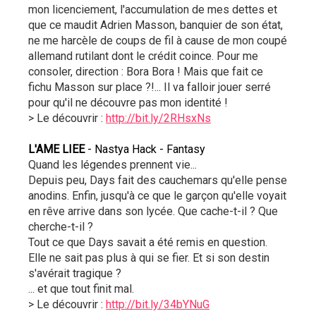
mon licenciement, l'accumulation de mes dettes et 
que ce maudit Adrien Masson, banquier de son état, 
ne me harcèle de coups de fil à cause de mon coupé 
allemand rutilant dont le crédit coince. Pour me 
consoler, direction : Bora Bora ! Mais que fait ce 
fichu Masson sur place ?!... Il va falloir jouer serré 
pour qu'il ne découvre pas mon identité !
> Le découvrir : 
http://bit.ly/2RHsxNs
L'AME LIEE
 - Nastya Hack - Fantasy
Quand les légendes prennent vie...
Depuis peu, Days fait des cauchemars qu'elle pense 
anodins. Enfin, jusqu'à ce que le garçon qu'elle voyait 
en rêve arrive dans son lycée. Que cache-t-il ? Que 
cherche-t-il ?
Tout ce que Days savait a été remis en question. 
Elle ne sait pas plus à qui se fier. Et si son destin 
s'avérait tragique ?
... et que tout finit mal.
> Le découvrir : 
http://bit.ly/34bYNuG