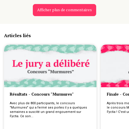
Afficher plus de commentaires
Articles liés
Résultats - Concours "Murmures"
Finale - C
Avec plus de 800 participants, le concours 
Après trois moi
"Murmures" qui a fermé ses portes il y a quelques 
le concours M
semaines a suscité un grand engouement sur 
Fyctia ! C'est u
Fyctia. Ce son...