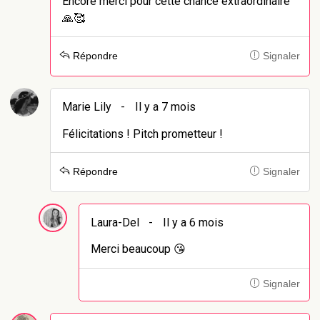
Encore merci pour cette chance extraordinaire
🙏🥰
Répondre
Signaler
Marie Lily
-
Il y a 7 mois
Félicitations ! Pitch prometteur !
Répondre
Signaler
Laura-Del
-
Il y a 6 mois
Merci beaucoup 😘
Signaler