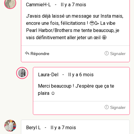
CammieH-L
-
Il y a 7 mois
J’avais déjà laissé un message sur Insta mais,
encore une fois, félicitations ! 🥹🥳 La vibe
Pearl Harbor/Brothers me tente beaucoup, je
vais définitivement aller jeter un œil 🤩
Répondre
Signaler
Laura-Del
-
Il y a 6 mois
Merci beaucoup ! J'espère que ça te
plaira ☺️
Signaler
Beryl L
-
Il y a 7 mois