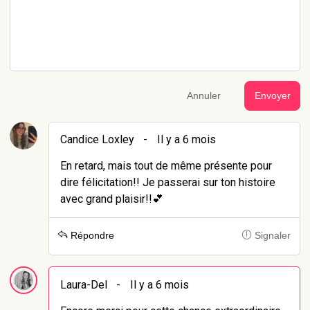
Annuler
Envoyer
Candice Loxley
-
Il y a 6 mois
En retard, mais tout de même présente pour
dire félicitation!! Je passerai sur ton histoire
avec grand plaisir!!💕
Répondre
Signaler
Laura-Del
-
Il y a 6 mois